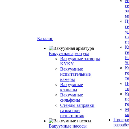
И
г
э
м
П
г
у
н
Каталог
п
К
г
Вакуумная арматура
Р
Вакуумные затворы
5
KYKY
К
Вакуумные
г
испытательные
т
камеры
П
Вакуумные
т
клапаны
К
Вакуумные
и
сильфоны
г
Стенды заправки
М
газом при
м
испытаниях
Програ
разрабо
Вакуумные насосы