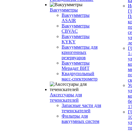
ка
И
Вакуумметры
Г
Вакуумметры
П
ASAIR
к
Вакуумметры
п
CBVAC
с
Вакуумметры
у
KYKY
д
Вакуумметры для
Г
криогенных
1-
резервуаров
у
Вакуумметры
к
Мерадат ВИТ
м
Квадрупольный
п
масс-спектрометр
с
У
у
Аксессуары для
к
течеискателей
б
Запасные части для
1
течеискателей
Г
Фильтры для
1
вакуумных систем
у
т