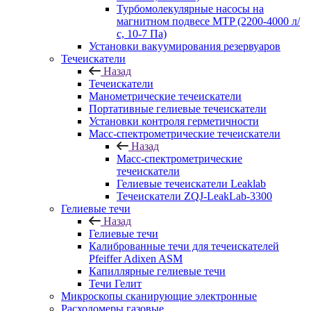
Турбомолекулярные насосы на
магнитном подвесе MTP (2200-4000 л/
с, 10-7 Па)
Установки вакуумирования резервуаров
Течеискатели
Назад
Течеискатели
Манометрические течеискатели
Портативные гелиевые течеискатели
Установки контроля герметичности
Масс-спектрометрические течеискатели
Назад
Масс-спектрометрические
течеискатели
Гелиевые течеискатели Leaklab
Течеискатели ZQJ-LeakLab-3300
Гелиевые течи
Назад
Гелиевые течи
Калиброванные течи для течеискателей
Pfeiffer Adixen ASM
Капиллярные гелиевые течи
Течи Гелит
Микроскопы сканирующие электронные
Расходомеры газовые