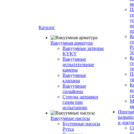
м
П
г
у
н
Каталог
п
К
г
Вакуумная арматура
Р
Вакуумные затворы
5
KYKY
К
Вакуумные
г
испытательные
т
камеры
П
Вакуумные
т
клапаны
К
Вакуумные
и
сильфоны
г
Стенды заправки
М
газом при
м
испытаниях
Програ
разрабо
Вакуумные насосы
и доку
Бустерные насосы
С
Рутса
п