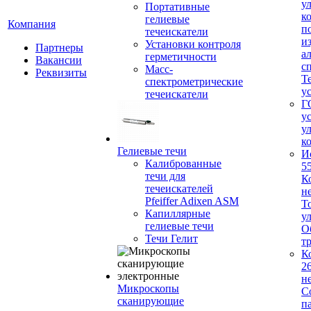
у
Портативные
к
гелиевые
Компания
п
течеискатели
и
Установки контроля
Партнеры
а
герметичности
Вакансии
с
Масс-
Реквизиты
Т
спектрометрические
у
течеискатели
Г
у
у
к
Гелиевые течи
И
Калиброванные
5
течи для
К
течеискателей
н
Pfeiffer Adixen ASM
Т
Капиллярные
у
гелиевые течи
О
Течи Гелит
т
К
2
н
Микроскопы
С
сканирующие
п