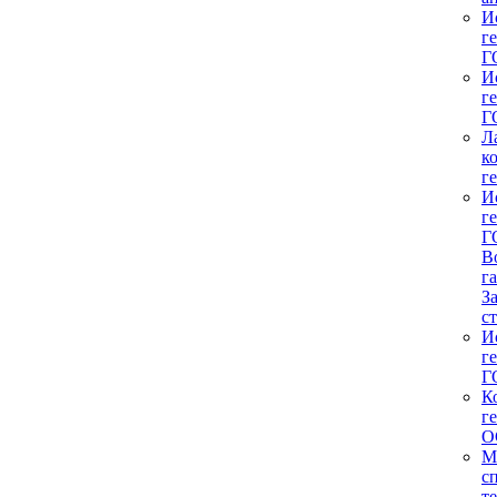
И
г
Г
И
г
Г
Л
к
г
И
г
Г
В
г
З
с
И
г
Г
К
г
О
М
с
т