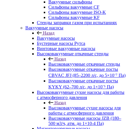
Вакуумные сильфоны
Сильфоны вакуумные CF
Сильфоны вакуумные ISO-K
Сильфоны вакуумные KF
Стенды заправки газом при испытаниях
Вакуумные насосы
Назад
Вакуумные насосы
Бустерные насосы Рутса
Винтовые вакуумные насосы
Высоковакуумные откачные стенды
Назад
Высоковакуумные откачные стенды
Высоковакуумные откачные посты
CBVAC JFJ (85–2200 л/с, до 5×10⁻⁷ Па)
Высоковакуумные откачные посты
KYKY (62–700 л/с, до 1×10⁻⁵ Па)
Высоковакуумные сухие насосы для работы
с атмосферного давления
Назад
Высоковакуумные сухие насосы для
работы с атмосферного давления
Высоковакуумные насосы JZB (180–
500 м3/ч, атм. до 1×10-4 Па)
Магниторазрядные насосы