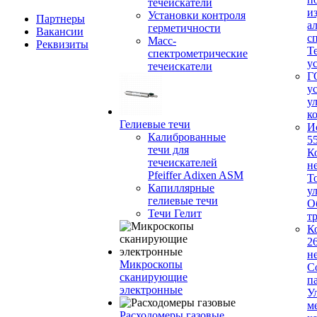
течеискатели
и
Установки контроля
Партнеры
а
герметичности
Вакансии
с
Масс-
Реквизиты
Т
спектрометрические
у
течеискатели
Г
у
у
к
Гелиевые течи
И
Калиброванные
5
течи для
К
течеискателей
н
Pfeiffer Adixen ASM
Т
Капиллярные
у
гелиевые течи
О
Течи Гелит
т
К
2
н
Микроскопы
С
сканирующие
п
электронные
У
м
Расходомеры газовые