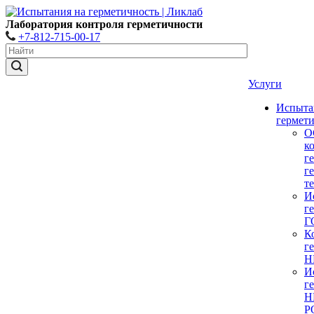
Лаборатория контроля герметичности
+7-812-715-00-17
Услуги
Испыта
гермет
О
к
г
г
т
И
г
Г
К
г
Н
И
г
Н
Р