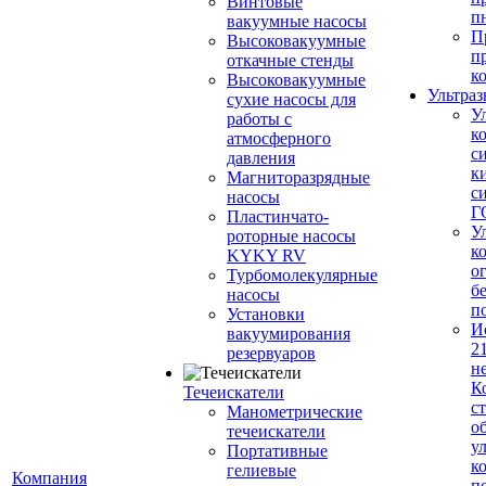
Винтовые
п
вакуумные насосы
П
Высоковакуумные
п
откачные стенды
к
Высоковакуумные
Ультраз
сухие насосы для
У
работы с
к
атмосферного
с
давления
к
Магниторазрядные
с
насосы
Г
Пластинчато-
У
роторные насосы
к
KYKY RV
о
Турбомолекулярные
б
насосы
п
Установки
И
вакуумирования
2
резервуаров
н
К
Течеискатели
с
Манометрические
о
течеискатели
у
Портативные
к
гелиевые
Компания
п