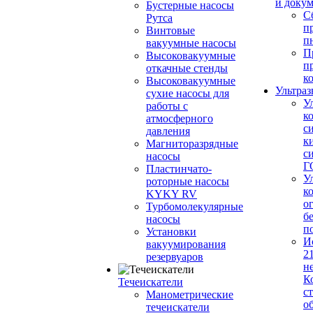
и доку
Бустерные насосы
С
Рутса
п
Винтовые
п
вакуумные насосы
П
Высоковакуумные
п
откачные стенды
к
Высоковакуумные
Ультраз
сухие насосы для
У
работы с
к
атмосферного
с
давления
к
Магниторазрядные
с
насосы
Г
Пластинчато-
У
роторные насосы
к
KYKY RV
о
Турбомолекулярные
б
насосы
п
Установки
И
вакуумирования
2
резервуаров
н
К
Течеискатели
с
Манометрические
о
течеискатели