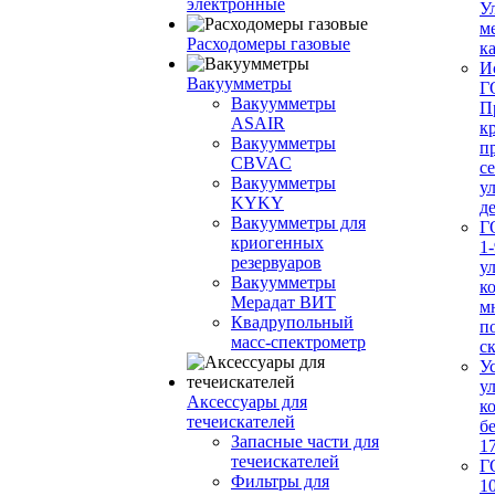
электронные
У
м
Расходомеры газовые
ка
И
Вакуумметры
Г
Вакуумметры
П
ASAIR
к
Вакуумметры
п
CBVAC
с
Вакуумметры
у
KYKY
д
Вакуумметры для
Г
криогенных
1-
резервуаров
у
Вакуумметры
к
Мерадат ВИТ
м
Квадрупольный
п
масс-спектрометр
с
У
у
Аксессуары для
к
течеискателей
б
Запасные части для
1
течеискателей
Г
Фильтры для
1