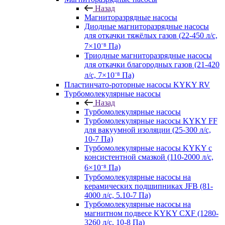
Назад
Магниторазрядные насосы
Диодные магниторазрядные насосы
для откачки тяжёлых газов (22-450 л/с,
7×10⁻⁸ Па)
Триодные магниторазрядные насосы
для откачки благородных газов (21-420
л/с, 7×10⁻⁸ Па)
Пластинчато-роторные насосы KYKY RV
Турбомолекулярные насосы
Назад
Турбомолекулярные насосы
Турбомолекулярные насосы KYKY FF
для вакуумной изоляции (25-300 л/с,
10-7 Па)
Турбомолекулярные насосы KYKY с
консистентной смазкой (110-2000 л/с,
6×10⁻⁸ Па)
Турбомолекулярные насосы на
керамических подшипниках JFB (81-
4000 л/с, 5.10-7 Па)
Турбомолекулярные насосы на
магнитном подвесе KYKY CXF (1280-
3260 л/с, 10-8 Па)