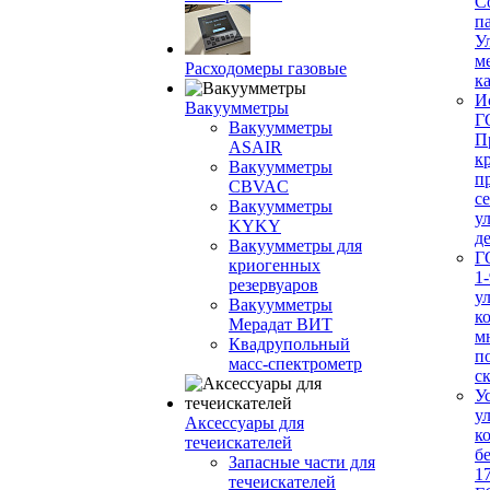
С
п
У
м
Расходомеры газовые
ка
И
Вакуумметры
Г
Вакуумметры
П
ASAIR
к
Вакуумметры
п
CBVAC
с
Вакуумметры
у
KYKY
д
Вакуумметры для
Г
криогенных
1-
резервуаров
у
Вакуумметры
к
Мерадат ВИТ
м
Квадрупольный
п
масс-спектрометр
с
У
у
Аксессуары для
к
течеискателей
б
Запасные части для
1
течеискателей