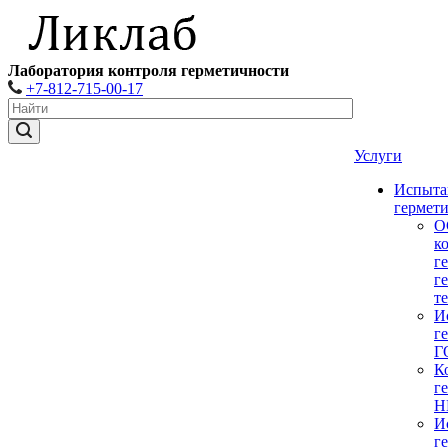
Лаборатория контроля герметичности
+7-812-715-00-17
Услуги
Испыта
гермет
О
к
г
г
т
И
г
Г
К
г
Н
И
г