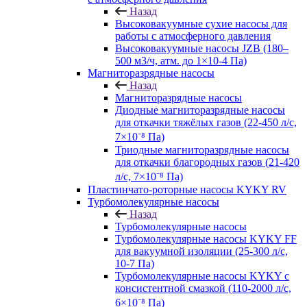
Назад
Высоковакуумные сухие насосы для
работы с атмосферного давления
Высоковакуумные насосы JZB (180–
500 м3/ч, атм. до 1×10-4 Па)
Магниторазрядные насосы
Назад
Магниторазрядные насосы
Диодные магниторазрядные насосы
для откачки тяжёлых газов (22-450 л/с,
7×10⁻⁸ Па)
Триодные магниторазрядные насосы
для откачки благородных газов (21-420
л/с, 7×10⁻⁸ Па)
Пластинчато-роторные насосы KYKY RV
Турбомолекулярные насосы
Назад
Турбомолекулярные насосы
Турбомолекулярные насосы KYKY FF
для вакуумной изоляции (25-300 л/с,
10-7 Па)
Турбомолекулярные насосы KYKY с
консистентной смазкой (110-2000 л/с,
6×10⁻⁸ Па)