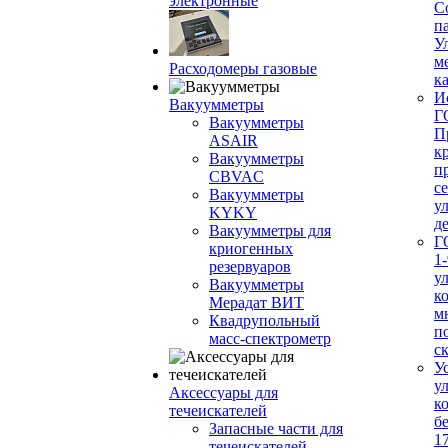
электронные
С
п
У
м
Расходомеры газовые
ка
И
Вакуумметры
Г
Вакуумметры
П
ASAIR
к
Вакуумметры
п
CBVAC
с
Вакуумметры
у
KYKY
д
Вакуумметры для
Г
криогенных
1-
резервуаров
у
Вакуумметры
к
Мерадат ВИТ
м
Квадрупольный
п
масс-спектрометр
с
У
у
Аксессуары для
к
течеискателей
б
Запасные части для
1
течеискателей