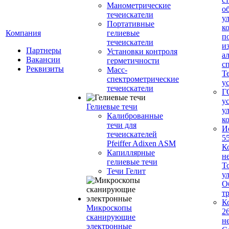
Манометрические
о
течеискатели
у
Портативные
к
Компания
гелиевые
п
течеискатели
и
Партнеры
Установки контроля
а
Вакансии
герметичности
с
Реквизиты
Масс-
Т
спектрометрические
у
течеискатели
Г
у
Гелиевые течи
у
Калиброванные
к
течи для
И
течеискателей
5
Pfeiffer Adixen ASM
К
Капиллярные
н
гелиевые течи
Т
Течи Гелит
у
О
т
К
Микроскопы
2
сканирующие
н
электронные