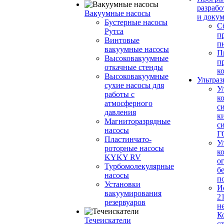
разрабо
Вакуумные насосы
и доку
Бустерные насосы
С
Рутса
п
Винтовые
п
вакуумные насосы
П
Высоковакуумные
п
откачные стенды
к
Высоковакуумные
Ультраз
сухие насосы для
У
работы с
к
атмосферного
с
давления
к
Магниторазрядные
с
насосы
Г
Пластинчато-
У
роторные насосы
к
KYKY RV
о
Турбомолекулярные
б
насосы
п
Установки
И
вакуумирования
2
резервуаров
н
К
Течеискатели
с