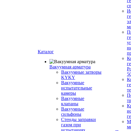
г
с
И
г
э
м
П
г
у
н
Каталог
п
К
г
Вакуумная арматура
Р
Вакуумные затворы
5
KYKY
К
Вакуумные
г
испытательные
т
камеры
П
Вакуумные
т
клапаны
К
Вакуумные
и
сильфоны
г
Стенды заправки
М
газом при
м
испытаниях