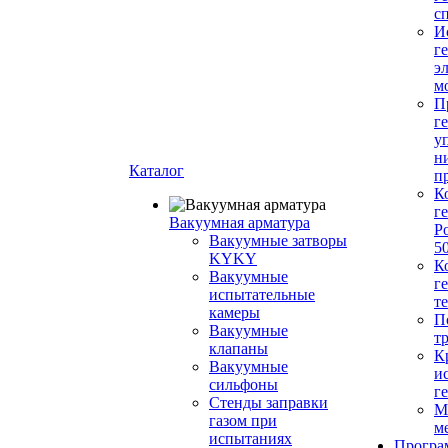
с
И
г
э
м
П
г
у
н
Каталог
п
К
г
Вакуумная арматура
Р
Вакуумные затворы
5
KYKY
К
Вакуумные
г
испытательные
т
камеры
П
Вакуумные
т
клапаны
К
Вакуумные
и
сильфоны
г
Стенды заправки
М
газом при
м
испытаниях
Програ