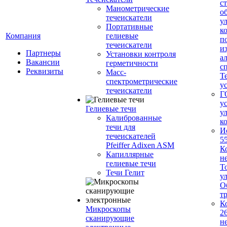
с
Манометрические
о
течеискатели
у
Портативные
к
Компания
гелиевые
п
течеискатели
и
Партнеры
Установки контроля
а
Вакансии
герметичности
с
Реквизиты
Масс-
Т
спектрометрические
у
течеискатели
Г
у
Гелиевые течи
у
Калиброванные
к
течи для
И
течеискателей
5
Pfeiffer Adixen ASM
К
Капиллярные
н
гелиевые течи
Т
Течи Гелит
у
О
т
К
Микроскопы
2
сканирующие
н