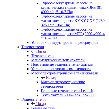
Турбомолекулярные насосы на
керамических подшипниках JFB (81-
4000 л/с, 5.10-7 Па)
Турбомолекулярные насосы на
магнитном подвесе KYKY CXF (1280-
3260 л/с, 10-8 Па)
Турбомолекулярные насосы на
магнитном подвесе MTP (2200-4000 л/
с, 10-7 Па)
Установки вакуумирования резервуаров
Течеискатели
Назад
Течеискатели
Манометрические течеискатели
Портативные гелиевые течеискатели
Установки контроля герметичности
Масс-спектрометрические течеискатели
Назад
Масс-спектрометрические
течеискатели
Гелиевые течеискатели Leaklab
Течеискатели ZQJ-LeakLab-3300
Гелиевые течи
Назад
Гелиевые течи