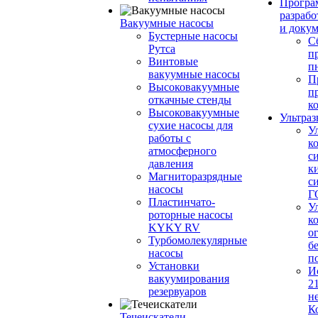
Програ
разрабо
Вакуумные насосы
и доку
Бустерные насосы
С
Рутса
п
Винтовые
п
вакуумные насосы
П
Высоковакуумные
п
откачные стенды
к
Высоковакуумные
Ультраз
сухие насосы для
У
работы с
к
атмосферного
с
давления
к
Магниторазрядные
с
насосы
Г
Пластинчато-
У
роторные насосы
к
KYKY RV
о
Турбомолекулярные
б
насосы
п
Установки
И
вакуумирования
2
резервуаров
н
К
Течеискатели