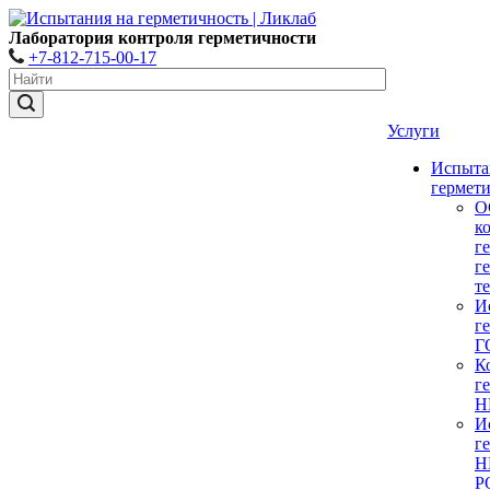
Лаборатория контроля герметичности
+7-812-715-00-17
Услуги
Испыта
гермет
О
к
г
г
т
И
г
Г
К
г
Н
И
г
Н
Р