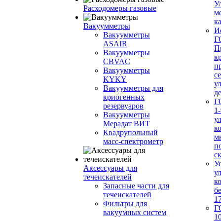
У
Расходомеры газовые
м
ка
Вакуумметры
И
Вакуумметры
Г
ASAIR
П
Вакуумметры
к
CBVAC
п
Вакуумметры
с
KYKY
у
Вакуумметры для
д
криогенных
Г
резервуаров
1-
Вакуумметры
у
Мерадат ВИТ
к
Квадрупольный
м
масс-спектрометр
п
с
У
Аксессуары для
у
течеискателей
к
Запасные части для
б
течеискателей
1
Фильтры для
Г
вакуумных систем
1