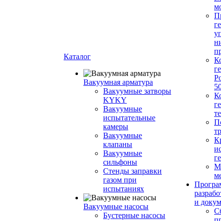
м
П
г
у
н
п
Каталог
К
г
Р
Вакуумная арматура
5
Вакуумные затворы
К
KYKY
г
Вакуумные
т
испытательные
П
камеры
т
Вакуумные
К
клапаны
и
Вакуумные
г
сильфоны
М
Стенды заправки
м
газом при
Програ
испытаниях
разрабо
и доку
Вакуумные насосы
С
Бустерные насосы
п