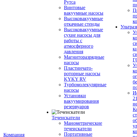
Рутса
п
Винтовые
П
вакуумные насосы
п
Высоковакуумные
к
откачные стенды
Ультраз
Высоковакуумные
У
сухие насосы для
к
работы с
с
атмосферного
к
давления
с
Магниторазрядные
Г
насосы
У
Пластинчато-
к
роторные насосы
о
KYKY RV
б
Турбомолекулярные
п
насосы
И
Установки
2
вакуумирования
н
резервуаров
К
с
Течеискатели
о
Манометрические
у
течеискатели
к
Портативные
Компания
п