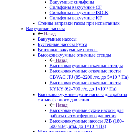
Вакуумные сильфоны
Сильфоны вакуумные CF
Сильфоны вакуумные ISO-K
Сильфоны вакуумные KF
Стенды заправки газом при испытаниях
Вакуумные насосы
Назад
Вакуумные насосы
Бустерные насосы Рутса
Винтовые вакуумные насосы
Высоковакуумные откачные стенды
Назад
Высоковакуумные откачные стенды
Высоковакуумные откачные посты
CBVAC JFJ (85–2200 л/с, до 5×10⁻⁷ Па)
Высоковакуумные откачные посты
KYKY (62–700 л/с, до 1×10⁻⁵ Па)
Высоковакуумные сухие насосы для работы
с атмосферного давления
Назад
Высоковакуумные сухие насосы для
работы с атмосферного давления
Высоковакуумные насосы JZB (180–
500 м3/ч, атм. до 1×10-4 Па)
Магниторазрядные насосы