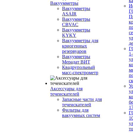
ка
Вакуумметры
И
Вакуумметры
Г
ASAIR
П
Вакуумметры
к
CBVAC
п
Вакуумметры
с
KYKY
у
Вакуумметры для
д
криогенных
Г
резервуаров
1-
Вакуумметры
у
Мерадат ВИТ
к
Квадрупольный
м
масс-спектрометр
п
с
У
Аксессуары для
у
течеискателей
к
Запасные части для
б
течеискателей
1
Фильтры для
Г
вакуумных систем
1
у
т