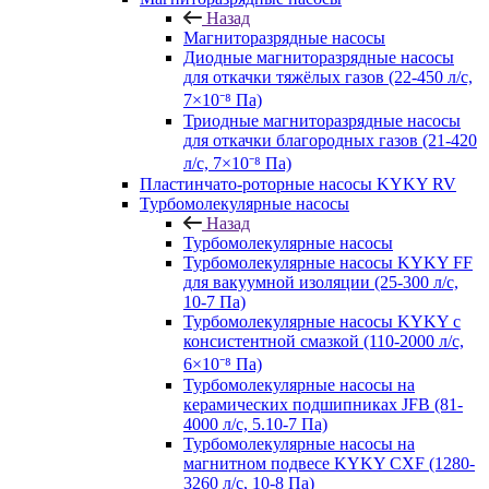
Назад
Магниторазрядные насосы
Диодные магниторазрядные насосы
для откачки тяжёлых газов (22-450 л/с,
7×10⁻⁸ Па)
Триодные магниторазрядные насосы
для откачки благородных газов (21-420
л/с, 7×10⁻⁸ Па)
Пластинчато-роторные насосы KYKY RV
Турбомолекулярные насосы
Назад
Турбомолекулярные насосы
Турбомолекулярные насосы KYKY FF
для вакуумной изоляции (25-300 л/с,
10-7 Па)
Турбомолекулярные насосы KYKY с
консистентной смазкой (110-2000 л/с,
6×10⁻⁸ Па)
Турбомолекулярные насосы на
керамических подшипниках JFB (81-
4000 л/с, 5.10-7 Па)
Турбомолекулярные насосы на
магнитном подвесе KYKY CXF (1280-
3260 л/с, 10-8 Па)