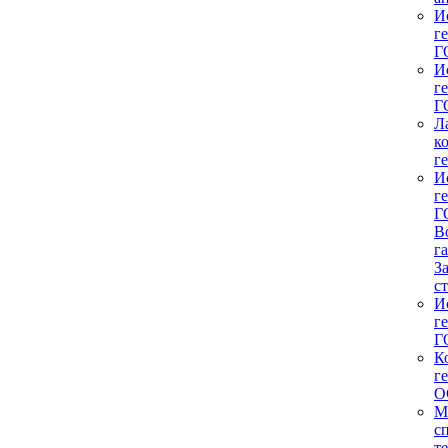
И
г
Г
И
г
Г
Л
к
г
И
г
Г
В
г
З
с
И
г
Г
К
г
О
М
с
т