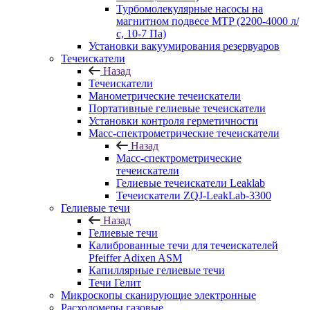
Турбомолекулярные насосы на
магнитном подвесе MTP (2200-4000 л/
с, 10-7 Па)
Установки вакуумирования резервуаров
Течеискатели
Назад
Течеискатели
Манометрические течеискатели
Портативные гелиевые течеискатели
Установки контроля герметичности
Масс-спектрометрические течеискатели
Назад
Масс-спектрометрические
течеискатели
Гелиевые течеискатели Leaklab
Течеискатели ZQJ-LeakLab-3300
Гелиевые течи
Назад
Гелиевые течи
Калиброванные течи для течеискателей
Pfeiffer Adixen ASM
Капиллярные гелиевые течи
Течи Гелит
Микроскопы сканирующие электронные
Расходомеры газовые