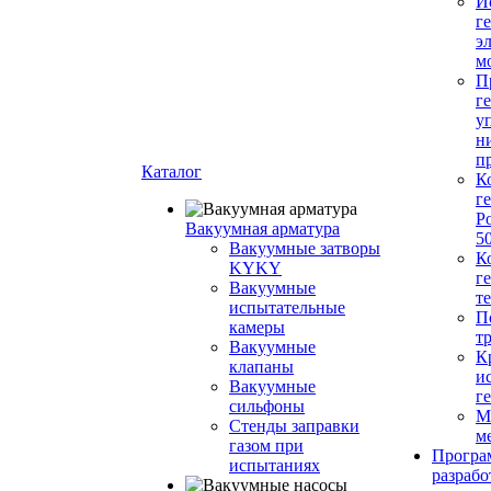
И
г
э
м
П
г
у
н
п
Каталог
К
г
Р
Вакуумная арматура
5
Вакуумные затворы
К
KYKY
г
Вакуумные
т
испытательные
П
камеры
т
Вакуумные
К
клапаны
и
Вакуумные
г
сильфоны
М
Стенды заправки
м
газом при
Програ
испытаниях
разрабо