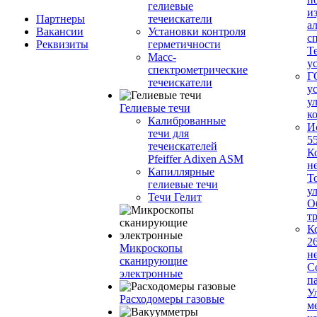
гелиевые
и
Партнеры
течеискатели
а
Вакансии
Установки контроля
с
Реквизиты
герметичности
Т
Масс-
у
спектрометрические
Г
течеискатели
у
у
Гелиевые течи
к
Калиброванные
И
течи для
5
течеискателей
К
Pfeiffer Adixen ASM
н
Капиллярные
Т
гелиевые течи
у
Течи Гелит
О
т
К
2
Микроскопы
н
сканирующие
С
электронные
п
У
Расходомеры газовые
м