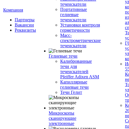
у
течеискатели
к
Портативные
Компания
п
гелиевые
и
Партнеры
течеискатели
а
Вакансии
Установки контроля
с
Реквизиты
герметичности
Т
Масс-
у
спектрометрические
Г
течеискатели
у
у
Гелиевые течи
к
Калиброванные
И
течи для
5
течеискателей
К
Pfeiffer Adixen ASM
н
Капиллярные
Т
гелиевые течи
у
Течи Гелит
О
т
К
2
Микроскопы
н
сканирующие
С
электронные
п