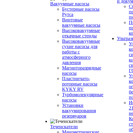
и доку
Вакуумные насосы
С
Бустерные насосы
п
Рутса
п
Винтовые
П
вакуумные насосы
п
Высоковакуумные
к
откачные стенды
Ультраз
Высоковакуумные
У
сухие насосы для
к
работы с
с
атмосферного
к
давления
с
Магниторазрядные
Г
насосы
У
Пластинчато-
к
роторные насосы
о
KYKY RV
б
Турбомолекулярные
п
насосы
И
Установки
2
вакуумирования
н
резервуаров
К
с
Течеискатели
о
Манометрические