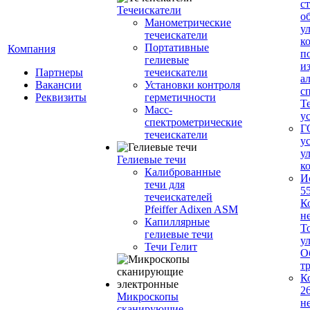
с
Течеискатели
о
Манометрические
у
течеискатели
к
Портативные
Компания
п
гелиевые
и
Партнеры
течеискатели
а
Вакансии
Установки контроля
с
Реквизиты
герметичности
Т
Масс-
у
спектрометрические
Г
течеискатели
у
у
Гелиевые течи
к
Калиброванные
И
течи для
5
течеискателей
К
Pfeiffer Adixen ASM
н
Капиллярные
Т
гелиевые течи
у
Течи Гелит
О
т
К
2
Микроскопы
н
сканирующие