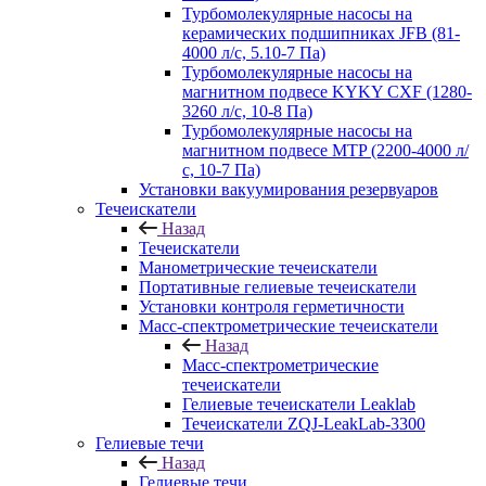
Турбомолекулярные насосы на
керамических подшипниках JFB (81-
4000 л/с, 5.10-7 Па)
Турбомолекулярные насосы на
магнитном подвесе KYKY CXF (1280-
3260 л/с, 10-8 Па)
Турбомолекулярные насосы на
магнитном подвесе MTP (2200-4000 л/
с, 10-7 Па)
Установки вакуумирования резервуаров
Течеискатели
Назад
Течеискатели
Манометрические течеискатели
Портативные гелиевые течеискатели
Установки контроля герметичности
Масс-спектрометрические течеискатели
Назад
Масс-спектрометрические
течеискатели
Гелиевые течеискатели Leaklab
Течеискатели ZQJ-LeakLab-3300
Гелиевые течи
Назад
Гелиевые течи