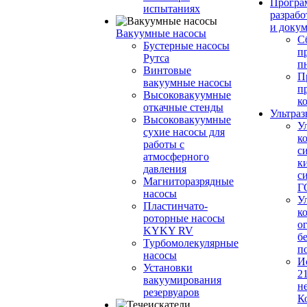
Програ
испытаниях
разрабо
и доку
Вакуумные насосы
С
Бустерные насосы
п
Рутса
п
Винтовые
П
вакуумные насосы
п
Высоковакуумные
к
откачные стенды
Ультраз
Высоковакуумные
У
сухие насосы для
к
работы с
с
атмосферного
к
давления
с
Магниторазрядные
Г
насосы
У
Пластинчато-
к
роторные насосы
о
KYKY RV
б
Турбомолекулярные
п
насосы
И
Установки
2
вакуумирования
н
резервуаров
К