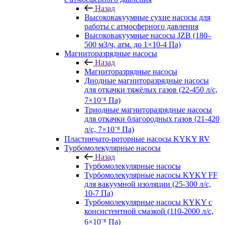
Назад
Высоковакуумные сухие насосы для
работы с атмосферного давления
Высоковакуумные насосы JZB (180–
500 м3/ч, атм. до 1×10-4 Па)
Магниторазрядные насосы
Назад
Магниторазрядные насосы
Диодные магниторазрядные насосы
для откачки тяжёлых газов (22-450 л/с,
7×10⁻⁸ Па)
Триодные магниторазрядные насосы
для откачки благородных газов (21-420
л/с, 7×10⁻⁸ Па)
Пластинчато-роторные насосы KYKY RV
Турбомолекулярные насосы
Назад
Турбомолекулярные насосы
Турбомолекулярные насосы KYKY FF
для вакуумной изоляции (25-300 л/с,
10-7 Па)
Турбомолекулярные насосы KYKY с
консистентной смазкой (110-2000 л/с,
6×10⁻⁸ Па)