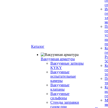
г
с
И
г
э
м
П
г
у
н
п
Каталог
К
г
Р
Вакуумная арматура
5
Вакуумные затворы
К
KYKY
г
Вакуумные
т
испытательные
П
камеры
т
Вакуумные
К
клапаны
и
Вакуумные
г
сильфоны
М
Стенды заправки
м
газом при