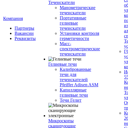
Течеискатели
о
Манометрические
у
течеискатели
к
Портативные
Компания
п
гелиевые
и
Партнеры
течеискатели
а
Вакансии
Установки контроля
с
Реквизиты
герметичности
Т
Масс-
у
спектрометрические
Г
течеискатели
у
у
Гелиевые течи
к
Калиброванные
И
течи для
5
течеискателей
К
Pfeiffer Adixen ASM
н
Капиллярные
Т
гелиевые течи
у
Течи Гелит
О
т
К
2
Микроскопы
н
сканирующие