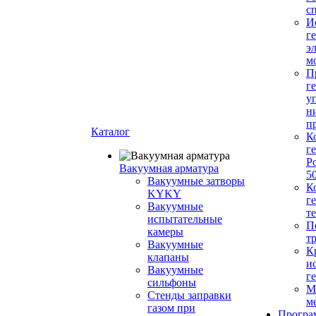
с
И
г
э
м
П
г
у
н
п
Каталог
К
г
Р
Вакуумная арматура
5
Вакуумные затворы
К
KYKY
г
Вакуумные
т
испытательные
П
камеры
т
Вакуумные
К
клапаны
и
Вакуумные
г
сильфоны
М
Стенды заправки
м
газом при
Програ