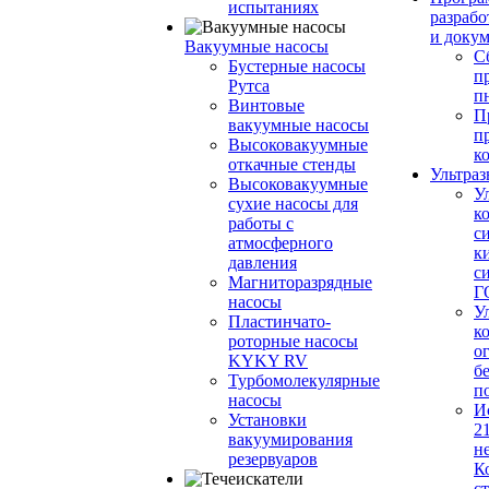
испытаниях
разрабо
и доку
Вакуумные насосы
С
Бустерные насосы
п
Рутса
п
Винтовые
П
вакуумные насосы
п
Высоковакуумные
к
откачные стенды
Ультраз
Высоковакуумные
У
сухие насосы для
к
работы с
с
атмосферного
к
давления
с
Магниторазрядные
Г
насосы
У
Пластинчато-
к
роторные насосы
о
KYKY RV
б
Турбомолекулярные
п
насосы
И
Установки
2
вакуумирования
н
резервуаров
К
с