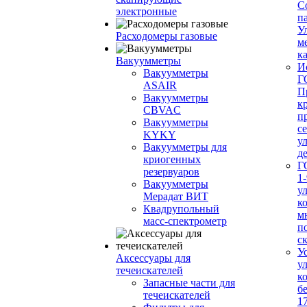
С
электронные
п
У
Расходомеры газовые
м
ка
Вакуумметры
И
Вакуумметры
Г
ASAIR
П
Вакуумметры
к
CBVAC
п
Вакуумметры
с
KYKY
у
Вакуумметры для
д
криогенных
Г
резервуаров
1-
Вакуумметры
у
Мерадат ВИТ
к
Квадрупольный
м
масс-спектрометр
п
с
У
Аксессуары для
у
течеискателей
к
Запасные части для
б
течеискателей
1