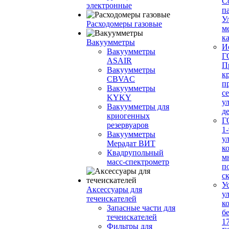
С
электронные
п
У
Расходомеры газовые
м
ка
Вакуумметры
И
Вакуумметры
Г
ASAIR
П
Вакуумметры
к
CBVAC
п
Вакуумметры
с
KYKY
у
Вакуумметры для
д
криогенных
Г
резервуаров
1-
Вакуумметры
у
Мерадат ВИТ
к
Квадрупольный
м
масс-спектрометр
п
с
У
Аксессуары для
у
течеискателей
к
Запасные части для
б
течеискателей
1
Фильтры для