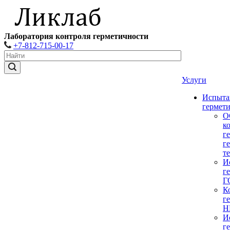
Лаборатория контроля герметичности
+7-812-715-00-17
Услуги
Испыта
гермет
О
к
г
г
т
И
г
Г
К
г
Н
И
г