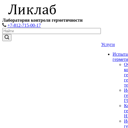
Лаборатория контроля герметичности
+7-812-715-00-17
Услуги
Испыта
гермет
О
к
г
г
т
И
г
Г
К
г
Н
И
г