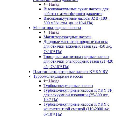
Назад
Высоковакуумные сухие насосы для
работы с атмосферного давления
Высоковакуумные насосы JZB (180–
500 м3/ч, атм. до 1×10-4 Па)
Магниторазрядные насосы
Назад
Магниторазрядные насосы
Диодные магниторазрядные насосы
для откачки тяжёлых газов (22-450 л/с,
7×10⁻⁸ Па)
Триодные магниторазрядные насосы
для откачки благородных газов (21-420
л/с, 7×10⁻⁸ Па)
Пластинчато-роторные насосы KYKY RV
Турбомолекулярные насосы
Назад
Турбомолекулярные насосы
Турбомолекулярные насосы KYKY FF
для вакуумной изоляции (25-300 л/с,
10-7 Па)
Турбомолекулярные насосы KYKY с
консистентной смазкой (110-2000 л/с,
6×10⁻⁸ Па)