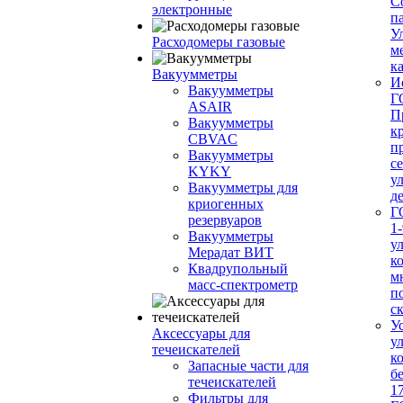
С
электронные
п
У
Расходомеры газовые
м
ка
Вакуумметры
И
Вакуумметры
Г
ASAIR
П
Вакуумметры
к
CBVAC
п
Вакуумметры
с
KYKY
у
Вакуумметры для
д
криогенных
Г
резервуаров
1-
Вакуумметры
у
Мерадат ВИТ
к
Квадрупольный
м
масс-спектрометр
п
с
У
Аксессуары для
у
течеискателей
к
Запасные части для
б
течеискателей
1
Фильтры для