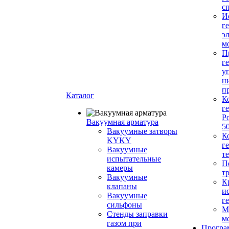
с
И
г
э
м
П
г
у
н
п
Каталог
К
г
Р
Вакуумная арматура
5
Вакуумные затворы
К
KYKY
г
Вакуумные
т
испытательные
П
камеры
т
Вакуумные
К
клапаны
и
Вакуумные
г
сильфоны
М
Стенды заправки
м
газом при
Програ