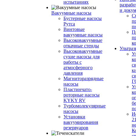
испытаниях
разрабо
и доку
Вакуумные насосы
С
Бустерные насосы
п
Рутса
п
Винтовые
П
вакуумные насосы
п
Высоковакуумные
к
откачные стенды
Ультраз
Высоковакуумные
У
сухие насосы для
к
работы с
с
атмосферного
к
давления
с
Магниторазрядные
Г
насосы
У
Пластинчато-
к
роторные насосы
о
KYKY RV
б
Турбомолекулярные
п
насосы
И
Установки
2
вакуумирования
н
резервуаров
К
с