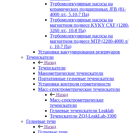
Турбомолекулярные насосы на
керамических подшипниках JFB (81-
4000 л/с, 5.10-7 Па)
Турбомолекулярные насосы на
магнитном подвесе KYKY CXF (1280-
3260 л/с, 10-8 Па)
Турбомолекулярные насосы на
магнитном подвесе MTP (2200-4000 л/
с, 10-7 Па)
Установки вакуумирования резервуаров
Течеискатели
Назад
Течеискатели
Манометрические течеискатели
Портативные гелиевые течеискатели
Установки контроля герметичности
Масс-спектрометрические течеискатели
Назад
Масс-спектрометрические
течеискатели
Гелиевые течеискатели Leaklab
Течеискатели ZQJ-LeakLab-3300
Гелиевые течи
Назад
Гелиевые течи