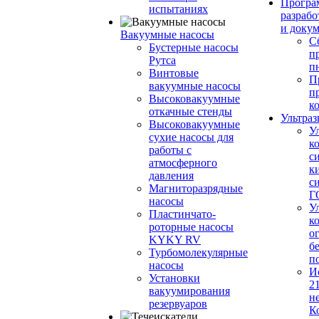
Програ
испытаниях
разрабо
и доку
Вакуумные насосы
С
Бустерные насосы
п
Рутса
п
Винтовые
П
вакуумные насосы
п
Высоковакуумные
к
откачные стенды
Ультраз
Высоковакуумные
У
сухие насосы для
к
работы с
с
атмосферного
к
давления
с
Магниторазрядные
Г
насосы
У
Пластинчато-
к
роторные насосы
о
KYKY RV
б
Турбомолекулярные
п
насосы
И
Установки
2
вакуумирования
н
резервуаров
К