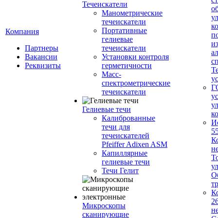
Течеискатели
о
Манометрические
у
течеискатели
к
Портативные
Компания
п
гелиевые
и
Партнеры
течеискатели
а
Вакансии
Установки контроля
с
Реквизиты
герметичности
Т
Масс-
у
спектрометрические
Г
течеискатели
у
у
Гелиевые течи
к
Калиброванные
И
течи для
5
течеискателей
К
Pfeiffer Adixen ASM
н
Капиллярные
Т
гелиевые течи
у
Течи Гелит
О
т
К
2
Микроскопы
н
сканирующие