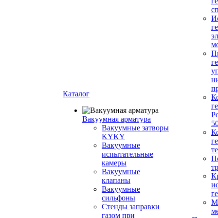
г
с
И
г
э
м
П
г
у
н
п
Каталог
К
г
Р
Вакуумная арматура
5
Вакуумные затворы
К
KYKY
г
Вакуумные
т
испытательные
П
камеры
т
Вакуумные
К
клапаны
и
Вакуумные
г
сильфоны
М
Стенды заправки
м
газом при