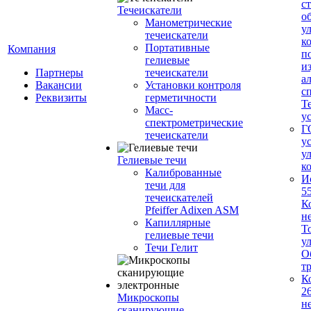
с
Течеискатели
о
Манометрические
у
течеискатели
к
Портативные
Компания
п
гелиевые
и
Партнеры
течеискатели
а
Вакансии
Установки контроля
с
Реквизиты
герметичности
Т
Масс-
у
спектрометрические
Г
течеискатели
у
у
Гелиевые течи
к
Калиброванные
И
течи для
5
течеискателей
К
Pfeiffer Adixen ASM
н
Капиллярные
Т
гелиевые течи
у
Течи Гелит
О
т
К
2
Микроскопы
н
сканирующие