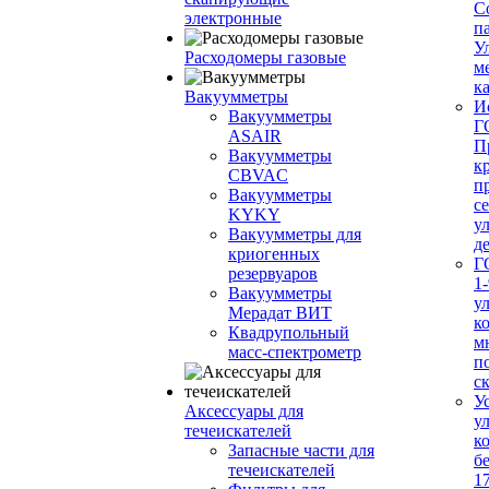
С
электронные
п
У
Расходомеры газовые
м
ка
Вакуумметры
И
Вакуумметры
Г
ASAIR
П
Вакуумметры
к
CBVAC
п
Вакуумметры
с
KYKY
у
Вакуумметры для
д
криогенных
Г
резервуаров
1-
Вакуумметры
у
Мерадат ВИТ
к
Квадрупольный
м
масс-спектрометр
п
с
У
Аксессуары для
у
течеискателей
к
Запасные части для
б
течеискателей
1