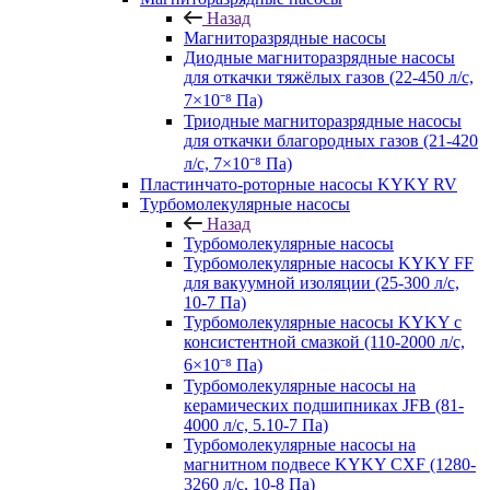
Назад
Магниторазрядные насосы
Диодные магниторазрядные насосы
для откачки тяжёлых газов (22-450 л/с,
7×10⁻⁸ Па)
Триодные магниторазрядные насосы
для откачки благородных газов (21-420
л/с, 7×10⁻⁸ Па)
Пластинчато-роторные насосы KYKY RV
Турбомолекулярные насосы
Назад
Турбомолекулярные насосы
Турбомолекулярные насосы KYKY FF
для вакуумной изоляции (25-300 л/с,
10-7 Па)
Турбомолекулярные насосы KYKY с
консистентной смазкой (110-2000 л/с,
6×10⁻⁸ Па)
Турбомолекулярные насосы на
керамических подшипниках JFB (81-
4000 л/с, 5.10-7 Па)
Турбомолекулярные насосы на
магнитном подвесе KYKY CXF (1280-
3260 л/с, 10-8 Па)