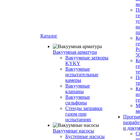
м
П
г
у
н
п
Каталог
К
г
Р
Вакуумная арматура
5
Вакуумные затворы
К
KYKY
г
Вакуумные
т
испытательные
П
камеры
т
Вакуумные
К
клапаны
и
Вакуумные
г
сильфоны
М
Стенды заправки
м
газом при
Програ
испытаниях
разрабо
и доку
Вакуумные насосы
С
Бустерные насосы
п