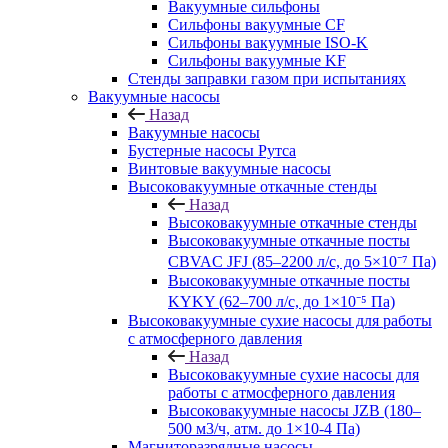
Вакуумные сильфоны
Сильфоны вакуумные CF
Сильфоны вакуумные ISO-K
Сильфоны вакуумные KF
Стенды заправки газом при испытаниях
Вакуумные насосы
Назад
Вакуумные насосы
Бустерные насосы Рутса
Винтовые вакуумные насосы
Высоковакуумные откачные стенды
Назад
Высоковакуумные откачные стенды
Высоковакуумные откачные посты
CBVAC JFJ (85–2200 л/с, до 5×10⁻⁷ Па)
Высоковакуумные откачные посты
KYKY (62–700 л/с, до 1×10⁻⁵ Па)
Высоковакуумные сухие насосы для работы
с атмосферного давления
Назад
Высоковакуумные сухие насосы для
работы с атмосферного давления
Высоковакуумные насосы JZB (180–
500 м3/ч, атм. до 1×10-4 Па)
Магниторазрядные насосы