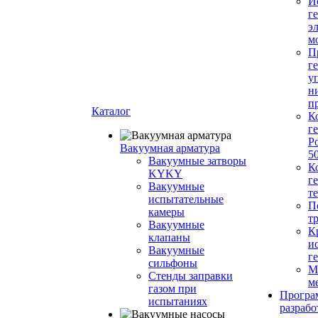
И
г
э
м
П
г
у
н
п
Каталог
К
г
Р
Вакуумная арматура
5
Вакуумные затворы
К
KYKY
г
Вакуумные
т
испытательные
П
камеры
т
Вакуумные
К
клапаны
и
Вакуумные
г
сильфоны
М
Стенды заправки
м
газом при
Програ
испытаниях
разрабо