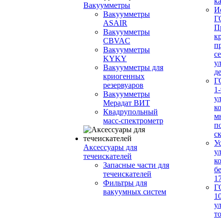
ка
Вакуумметры
И
Вакуумметры
Г
ASAIR
П
Вакуумметры
к
CBVAC
п
Вакуумметры
с
KYKY
у
Вакуумметры для
д
криогенных
Г
резервуаров
1-
Вакуумметры
у
Мерадат ВИТ
к
Квадрупольный
м
масс-спектрометр
п
с
У
Аксессуары для
у
течеискателей
к
Запасные части для
б
течеискателей
1
Фильтры для
Г
вакуумных систем
1
у
т