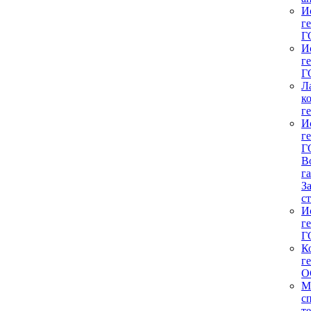
И
г
Г
И
г
Г
Л
к
г
И
г
Г
В
г
З
с
И
г
Г
К
г
О
М
с
т