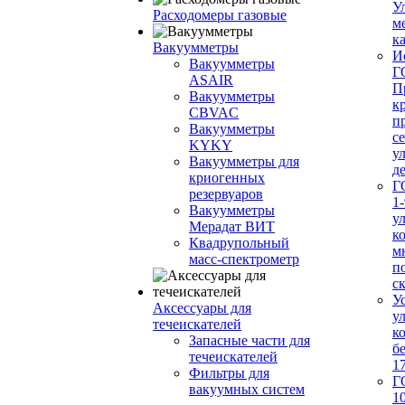
У
Расходомеры газовые
м
ка
Вакуумметры
И
Вакуумметры
Г
ASAIR
П
Вакуумметры
к
CBVAC
п
Вакуумметры
с
KYKY
у
Вакуумметры для
д
криогенных
Г
резервуаров
1-
Вакуумметры
у
Мерадат ВИТ
к
Квадрупольный
м
масс-спектрометр
п
с
У
Аксессуары для
у
течеискателей
к
Запасные части для
б
течеискателей
1
Фильтры для
Г
вакуумных систем
1