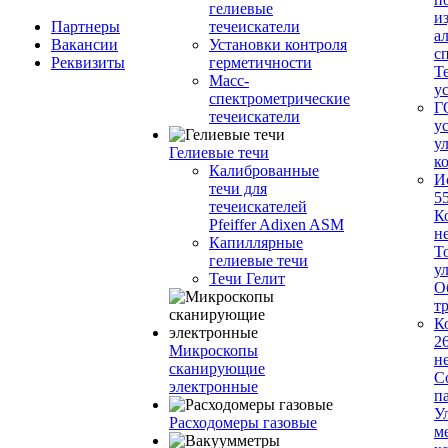
гелиевые
и
Партнеры
течеискатели
а
Вакансии
Установки контроля
с
Реквизиты
герметичности
Т
Масс-
у
спектрометрические
Г
течеискатели
у
у
Гелиевые течи
к
Калиброванные
И
течи для
5
течеискателей
К
Pfeiffer Adixen ASM
н
Капиллярные
Т
гелиевые течи
у
Течи Гелит
О
т
К
2
Микроскопы
н
сканирующие
С
электронные
п
У
Расходомеры газовые
м