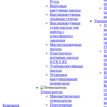
Рутса
п
Винтовые
П
вакуумные насосы
п
Высоковакуумные
к
откачные стенды
Ультраз
Высоковакуумные
У
сухие насосы для
к
работы с
с
атмосферного
к
давления
с
Магниторазрядные
Г
насосы
У
Пластинчато-
к
роторные насосы
о
KYKY RV
б
Турбомолекулярные
п
насосы
И
Установки
2
вакуумирования
н
резервуаров
К
с
Течеискатели
о
Манометрические
у
течеискатели
к
Портативные
Компания
п