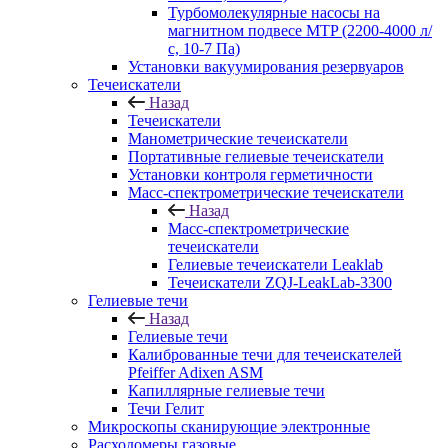
Турбомолекулярные насосы на
магнитном подвесе MTP (2200-4000 л/
с, 10-7 Па)
Установки вакуумирования резервуаров
Течеискатели
Назад
Течеискатели
Манометрические течеискатели
Портативные гелиевые течеискатели
Установки контроля герметичности
Масс-спектрометрические течеискатели
Назад
Масс-спектрометрические
течеискатели
Гелиевые течеискатели Leaklab
Течеискатели ZQJ-LeakLab-3300
Гелиевые течи
Назад
Гелиевые течи
Калиброванные течи для течеискателей
Pfeiffer Adixen ASM
Капиллярные гелиевые течи
Течи Гелит
Микроскопы сканирующие электронные
Расходомеры газовые