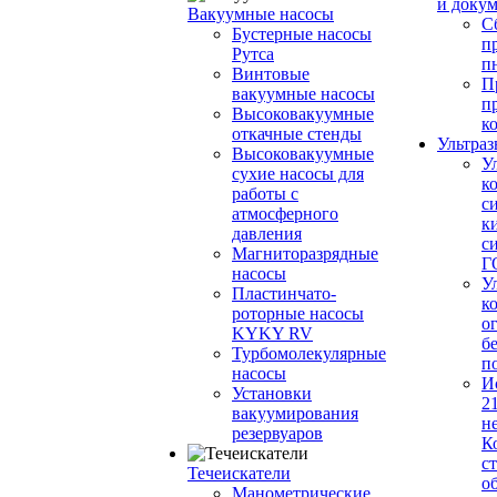
и доку
Вакуумные насосы
С
Бустерные насосы
п
Рутса
п
Винтовые
П
вакуумные насосы
п
Высоковакуумные
к
откачные стенды
Ультраз
Высоковакуумные
У
сухие насосы для
к
работы с
с
атмосферного
к
давления
с
Магниторазрядные
Г
насосы
У
Пластинчато-
к
роторные насосы
о
KYKY RV
б
Турбомолекулярные
п
насосы
И
Установки
2
вакуумирования
н
резервуаров
К
с
Течеискатели
о
Манометрические