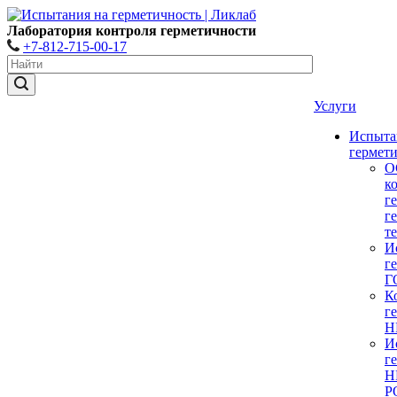
Лаборатория контроля герметичности
+7-812-715-00-17
Услуги
Испыта
гермет
О
к
г
г
т
И
г
Г
К
г
Н
И
г
Н
Р