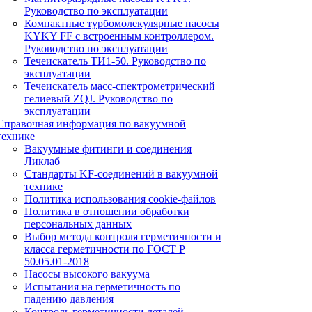
Руководство по эксплуатации
Компактные турбомолекулярные насосы
KYKY FF с встроенным контроллером.
Руководство по эксплуатации
Течеискатель ТИ1-50. Руководство по
эксплуатации
Течеискатель масс-спектрометрический
гелиевый ZQJ. Руководство по
эксплуатации
Справочная информация по вакуумной
технике
Вакуумные фитинги и соединения
Ликлаб
Стандарты KF-соединений в вакуумной
технике
Политика использования cookie-файлов
Политика в отношении обработки
персональных данных
Выбор метода контроля герметичности и
класса герметичности по ГОСТ Р
50.05.01-2018
Насосы высокого вакуума
Испытания на герметичность по
падению давления
Контроль герметичности деталей