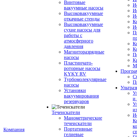
Винтовые
И
вакуумные насосы
И
Высоковакуумные
И
откачные стенды
К
Высоковакуумные
И
сухие насосы для
П
работы с
п
атмосферного
К
давления
К
Магниторазрядные
П
насосы
К
Пластинчато-
М
роторные насосы
Програм
KYKY RV
С
Турбомолекулярные
П
насосы
Ультраз
Установки
У
вакуумирования
и
резервуаров
У
и
Течеискатели
И
Манометрические
К
течеискатели
к
Портативные
Компания
с
гелиевые