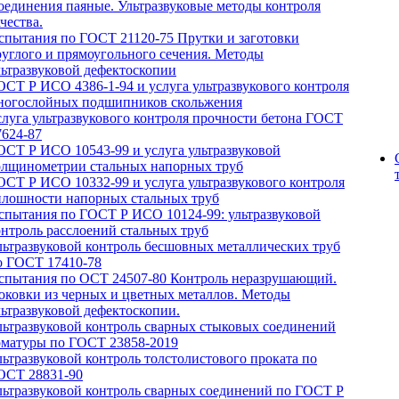
оединения паяные. Ультразвуковые методы контроля
чества.
спытания по ГОСТ 21120-75 Прутки и заготовки
руглого и прямоугольного сечения. Методы
льтразвуковой дефектоскопии
ОСТ Р ИСО 4386-1-94 и услуга ультразвукового контроля
ногослойных подшипников скольжения
слуга ультразвукового контроля прочности бетона ГОСТ
7624-87
ОСТ Р ИСО 10543-99 и услуга ультразвуковой
олщинометрии стальных напорных труб
ОСТ Р ИСО 10332-99 и услуга ультразвукового контроля
плошности напорных стальных труб
спытания по ГОСТ Р ИСО 10124-99: ультразвуковой
онтроль расслоений стальных труб
льтразвуковой контроль бесшовных металлических труб
о ГОСТ 17410-78
спытания по ОСТ 24507-80 Контроль неразрушающий.
оковки из черных и цветных металлов. Методы
льтразвуковой дефектоскопии.
льтразвуковой контроль сварных стыковых соединений
рматуры по ГОСТ 23858-2019
льтразвуковой контроль толстолистового проката по
ОСТ 28831-90
льтразвуковой контроль сварных соединений по ГОСТ Р