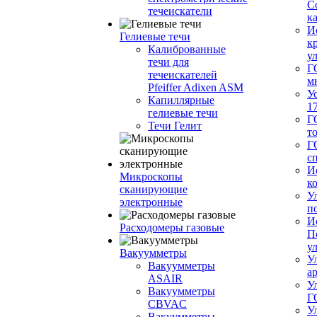
С
течеискатели
ка
И
Гелиевые течи
к
Калиброванные
у
течи для
Г
течеискателей
м
Pfeiffer Adixen ASM
У
Капиллярные
1
гелиевые течи
Г
Течи Гелит
т
Г
с
И
Микроскопы
к
сканирующие
У
электронные
п
И
Расходомеры газовые
П
у
Вакуумметры
У
Вакуумметры
а
ASAIR
У
Вакуумметры
Г
CBVAC
У
Вакуумметры