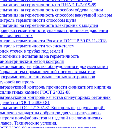
спытания на герметичность по ПНАЭ Г-7-019-89
спытания на герметичность способом обдува гелием
спытания на герметичность способом вакуумной камеры
онтроль герметичности способом щупа
спытания на герметичность электронных модулей
роверка герметичности упаковки при низком давлении
ри авиаперелетах
онтроль герметичности Росатом ГОСТ Р 50.05.11-2018
онтроль герметичности течеискателем
оиск утечек в трубах под землей
риогенные испытания на герметичность
анометрический метод контроля
мирование, разработка оборудования и документации
борка систем промышленной пневмоавтоматики
рограммирование промышленных контроллеров
вуковой контроль
льтразвуковой контроль прочности силикатного кирпича
 силикатных камней ГОСТ 24332-88
льтразвуковой контроль качества огнеупорных бетонных
зделий по ГОСТ 24830-81
спытания ГОСТ 21397-81 Контроль неразрушающий.
омплект стандартных образцов для ультразвукового
онтроля полуфабрикатов и изделий из алюминиевых
плавов. Технические условия.