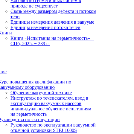
Абсолютно герметичных систем в
природе не существует
Связь между размером дефекта и потоком
течи
Единицы измерения давления в вакууме
Единицы измерения потока течей
Книги
Книга «Испытания на герметичность» −
СПб, 2025. − 239 с.
ние
Курс повышения квалификации по
вакуумному оборудованию
Обучение вакуумной технике
Инструктаж по течеискателям, ввод в
эксплуатацию вакуумных насосов,
индивидуальное обучение испытаниям
на герметичность
Руководства по эксплуатации
Руководство по эксплуатации вакуумной
откачной установки STFJ-1600S