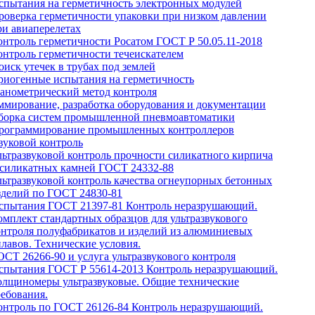
спытания на герметичность электронных модулей
роверка герметичности упаковки при низком давлении
ри авиаперелетах
онтроль герметичности Росатом ГОСТ Р 50.05.11-2018
онтроль герметичности течеискателем
оиск утечек в трубах под землей
риогенные испытания на герметичность
анометрический метод контроля
мирование, разработка оборудования и документации
борка систем промышленной пневмоавтоматики
рограммирование промышленных контроллеров
вуковой контроль
льтразвуковой контроль прочности силикатного кирпича
 силикатных камней ГОСТ 24332-88
льтразвуковой контроль качества огнеупорных бетонных
зделий по ГОСТ 24830-81
спытания ГОСТ 21397-81 Контроль неразрушающий.
омплект стандартных образцов для ультразвукового
онтроля полуфабрикатов и изделий из алюминиевых
плавов. Технические условия.
ОСТ 26266-90 и услуга ультразвукового контроля
спытания ГОСТ Р 55614-2013 Контроль неразрушающий.
олщиномеры ультразвуковые. Общие технические
ребования.
онтроль по ГОСТ 26126-84 Контроль неразрушающий.