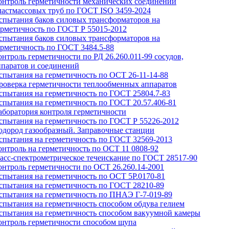
онтроль герметичности механических соединений
ластмассовых труб по ГОСТ ISO 3459-2024
спытания баков силовых трансформаторов на
ерметичность по ГОСТ Р 55015-2012
спытания баков силовых трансформаторов на
ерметичность по ГОСТ 3484.5-88
онтроль герметичности по РД 26.260.011-99 сосудов,
ппаратов и соединений
спытания на герметичность по ОСТ 26-11-14-88
роверка герметичности теплообменных аппаратов
спытания на герметичность по ГОСТ 25804.7-83
спытания на герметичность по ГОСТ 20.57.406-81
аборатория контроля герметичности
спытания на герметичность по ГОСТ Р 55226-2012
одород газообразный. Заправочные станции
спытания на герметичность по ГОСТ 32569-2013
онтроль на герметичность по ОСТ 11 0808-92
асс-спектрометрическое течеискание по ГОСТ 28517-90
онтроль герметичности по ОСТ 26.260.14-2001
спытания на герметичность по ОСТ 5Р.0170-81
спытания на герметичность по ГОСТ 28210-89
спытания на герметичность по ПНАЭ Г-7-019-89
спытания на герметичность способом обдува гелием
спытания на герметичность способом вакуумной камеры
онтроль герметичности способом щупа