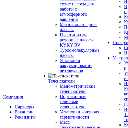
И
сухие насосы для
П
работы с
п
атмосферного
К
давления
К
Магниторазрядные
П
насосы
К
Пластинчато-
М
роторные насосы
Програм
KYKY RV
С
Турбомолекулярные
П
насосы
Ультраз
Установки
У
вакуумирования
и
резервуаров
У
и
Течеискатели
И
Манометрические
К
течеискатели
к
Портативные
Компания
с
гелиевые
Г
Партнеры
течеискатели
И
Вакансии
Установки контроля
Т
Реквизиты
герметичности
т
Масс-
К
спектрометрические