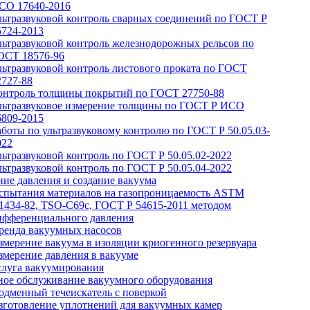
СО 17640-2016
льтразвуковой контроль сварных соединений по ГОСТ Р
5724-2013
льтразвуковой контроль железнодорожных рельсов по
ОСТ 18576-96
льтразвуковой контроль листового проката по ГОСТ
2727-88
онтроль толщины покрытий по ГОСТ 27750-88
льтразвуковое измерение толщины по ГОСТ Р ИСО
6809-2015
аботы по ультразвуковому контролю по ГОСТ Р 50.05.03-
022
льтразвуковой контроль по ГОСТ Р 50.05.02-2022
льтразвуковой контроль по ГОСТ Р 50.05.04-2022
ие давления и создание вакуума
спытания материалов на газопроницаемость ASTM
1434-82, TSO-C69c, ГОСТ Р 54615-2011 методом
ифференциального давления
ренда вакуумных насосов
змерение вакуума в изоляции криогенного резервуара
змерение давления в вакууме
слуга вакуумирования
ное обслуживание вакуумного оборудования
одменный течеискатель с поверкой
зготовление уплотнений для вакуумных камер