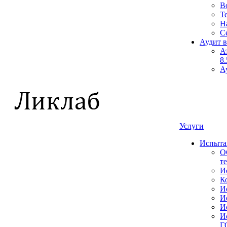
В
Т
Н
С
Аудит 
А
8
А
Услуги
Испыта
О
т
И
К
И
И
И
И
Г