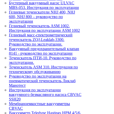
Бустерный вакуумный насос ULVAC
MBS-053. Инструкция по эксплуатации
Гелиевые течеискатели NHJ 400, NHJ
600, NHJ 800 – руководство по
эксплуатации
Гелиевый течеискатель ASM 1002.
Инструкция по эксплуатации ASM 1002
Гелиевый масс-спектрометрический
течеискатель ZQJ-Leaklab-3300.
Руководство по эксплуатации.
Вакуумный предохранительный клапан
8141 - руководство по эксплуатации
Течеискатель ПТИ-10. Руководство по
эксплуатации.
Течеискатель ASM 310. Инструкция по
техническому обслуживанию
Руководство по эксплуатации на
пневматический течеискатель Ликлаб
Манотест
Инструкция по эксплуатации
вакуумного безмасляного насоса CBVAC
SSH20
Мембраноемкостные вакуумметры
CBVAC
Вакуумметр Teledyne Hastings HPM 4/5/6.