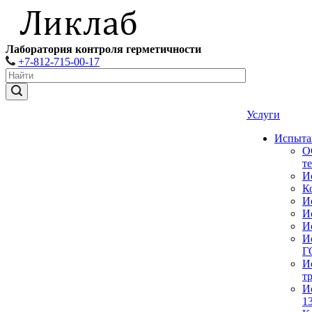
Лаборатория контроля герметичности
+7-812-715-00-17
Услуги
Испыта
О
т
И
К
И
И
И
И
Г
И
т
И
1