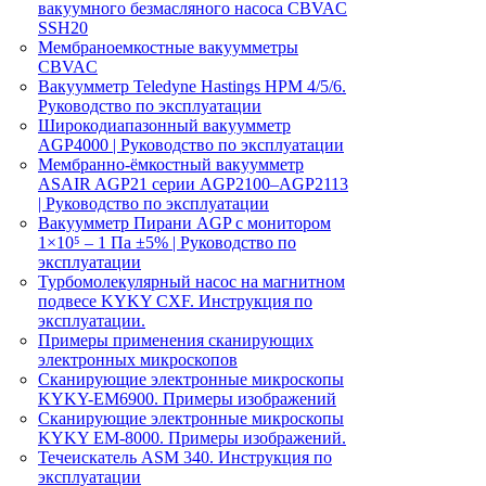
вакуумного безмасляного насоса CBVAC
SSH20
Мембраноемкостные вакуумметры
CBVAC
Вакуумметр Teledyne Hastings HPM 4/5/6.
Руководство по эксплуатации
Широкодиапазонный вакуумметр
AGP4000 | Руководство по эксплуатации
Мембранно-ёмкостный вакуумметр
ASAIR AGP21 серии AGP2100–AGP2113
| Руководство по эксплуатации
Вакуумметр Пирани AGP с монитором
1×10⁵ – 1 Па ±5% | Руководство по
эксплуатации
Турбомолекулярный насос на магнитном
подвесе KYKY CXF. Инструкция по
эксплуатации.
Примеры применения сканирующих
электронных микроскопов
Сканирующие электронные микроскопы
KYKY-EM6900. Примеры изображений
Сканирующие электронные микроскопы
KYKY EM-8000. Примеры изображений.
Течеискатель ASM 340. Инструкция по
эксплуатации