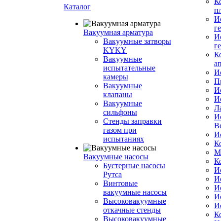
К
Каталог
п
И
г
Вакуумная арматура
И
Вакуумные затворы
г
KYKY
К
Вакуумные
а
испытательные
И
камеры
П
Вакуумные
И
клапаны
И
Вакуумные
Л
сильфоны
И
Стенды заправки
В
газом при
И
испытаниях
К
М
Вакуумные насосы
К
Бустерные насосы
И
Рутса
И
Винтовые
И
вакуумные насосы
И
Высоковакуумные
И
откачные стенды
К
Высоковакуумные