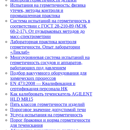
Испытания на герметичность: физика
утечек, методы контроля и
промышленная практика
Система испытаний на герметичность в
соответствии с ГОСТ 28-210-89 (МЭК
68-2-17). От пузырьковых методов до
масс-спектрометрии
Лабораторная практика контроля
герметичности. Опыт лаборатории
«Ликлаб»
Многоуровневая система испытаний на
герметичность сосудов и аппаратов,
работающих под давлением
Подбор вакуумного оборудования для
химических процессов
EN 473:2008 — Квалификация и
сертификация персонала НК
Как калибровать течеискатель AGILENT
HLD MR15
Пять классов герметичности изделий
Пороговое значение допустимой течи
Услуга испытания на герметичность
Порог браковки и норма герметичности
для течеискания