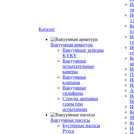
И
т
И
1
К
Каталог
п
И
г
Вакуумная арматура
И
Вакуумные затворы
г
KYKY
К
Вакуумные
а
испытательные
И
камеры
П
Вакуумные
И
клапаны
И
Вакуумные
Л
сильфоны
И
Стенды заправки
В
газом при
И
испытаниях
К
М
Вакуумные насосы
К
Бустерные насосы
И
Рутса
И