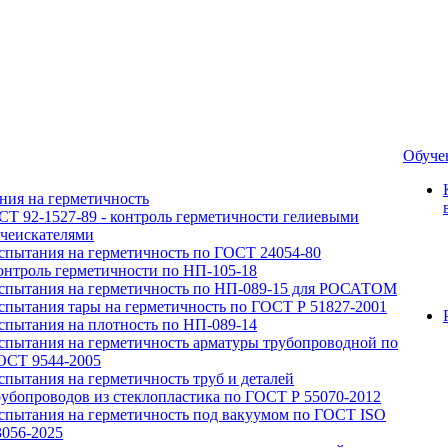
Обуче
ния на герметичность
СТ 92-1527-89 - контроль герметичности гелиевыми
ечеискателями
спытания на герметичность по ГОСТ 24054-80
онтроль герметичности по НП-105-18
спытания на герметичность по НП-089-15 для РОСАТОМ
спытания тары на герметичность по ГОСТ Р 51827-2001
спытания на плотность по НП-089-14
спытания на герметичность арматуры трубопроводной по
ОСТ 9544-2005
спытания на герметичность труб и деталей
рубопроводов из стеклопластика по ГОСТ Р 55070-2012
спытания на герметичность под вакуумом по ГОСТ ISO
3056-2025