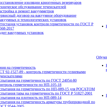
осстановление изоляции криогенных резервуаров
ехническое обслуживание течеискателей
астройка и ремонт вакуумметров
ервисный договор на вакуумное оборудование
вакуумных и технологических установок
ттестация установок контроля герметичности по ГОСТ Р
.568-2017
удит вакуумных установок
Обуче
ния на герметичность
СТ 92-1527-89 - контроль герметичности гелиевыми
ечеискателями
спытания на герметичность по ГОСТ 24054-80
онтроль герметичности по НП-105-18
спытания на герметичность по НП-089-15 для РОСАТОМ
спытания тары на герметичность по ГОСТ Р 51827-2001
спытания на плотность по НП-089-14
спытания на герметичность арматуры трубопроводной по
ОСТ 9544-2005