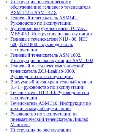
Инструкция по техническому
обслуживанию гелиевого течеискателя
ASM 142 и ASM 142 S
Гелиевый течеискатель ASM142.
Руководство по эксплуатации.
Бустерный вакуумный насос ULVAC
MBS-053. Инструкция по эксплуатации
Гелиевые течеискатели NHJ 400, NHJ
600, NHJ 800 – руководство по
эксплуатации
Гелиевый течеискатель ASM 1002.
Инструкция по эксплуатации ASM 1002
Гелиевый масс-спектрометрический
течеискатель ZQJ-Leaklab-3300.
Руководство по эксплуатации.
Вакуумный предохранительный клапан
8141 - руководство по эксплуатации
Течеискатель ПТИ-10. Руководство по
эксплуатации.
Течеискатель ASM 310. Инструкция по
техническому обслуживанию
Руководство по эксплуатации на
пневматический течеискатель Ликлаб
Манотест
Инструкция по эксплуатации