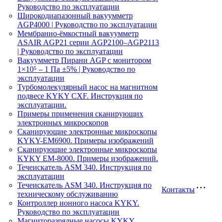
Руководство по эксплуатации
Широкодиапазонный вакуумметр
AGP4000 | Руководство по эксплуатации
Мембранно-ёмкостный вакуумметр
ASAIR AGP21 серии AGP2100–AGP2113
| Руководство по эксплуатации
Вакуумметр Пирани AGP с монитором
1×10⁵ – 1 Па ±5% | Руководство по
эксплуатации
Турбомолекулярный насос на магнитном
подвесе KYKY CXF. Инструкция по
эксплуатации.
Примеры применения сканирующих
электронных микроскопов
Сканирующие электронные микроскопы
KYKY-EM6900. Примеры изображений
Сканирующие электронные микроскопы
KYKY EM-8000. Примеры изображений.
Течеискатель ASM 340. Инструкция по
эксплуатации
Течеискатель ASM 340. Инструкция по
Контакты
техническому обслуживанию
Контроллер ионного насоса KYKY.
Руководство по эксплуатации
Магниторазрядные насосы KYKY.