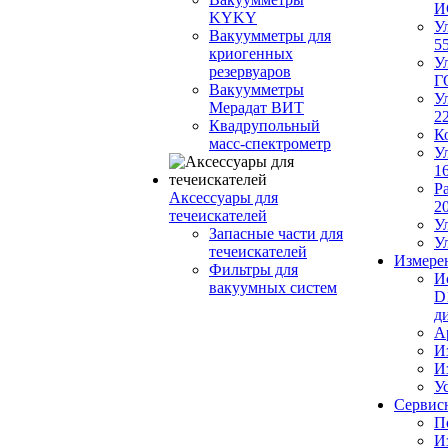
И
KYKY
У
Вакуумметры для
5
криогенных
У
резервуаров
Г
Вакуумметры
У
Мерадат ВИТ
2
Квадрупольный
К
масс-спектрометр
У
1
Р
Аксессуары для
2
течеискателей
У
Запасные части для
У
течеискателей
Измерен
Фильтры для
И
вакуумных систем
D
д
А
И
И
У
Сервис
П
И