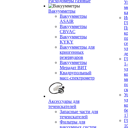
Расходомеры газовые
У
м
Вакуумметры
ка
Вакуумметры
И
ASAIR
Г
Вакуумметры
П
CBVAC
к
Вакуумметры
п
KYKY
с
Вакуумметры для
у
криогенных
д
резервуаров
Г
Вакуумметры
1-
Мерадат ВИТ
у
Квадрупольный
к
масс-спектрометр
м
п
с
У
у
Аксессуары для
к
течеискателей
б
Запасные части для
1
течеискателей
Г
Фильтры для
1
вакуумных систем