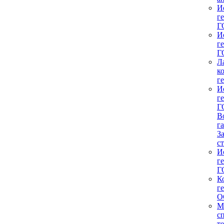
И
г
Г
И
г
Г
Л
к
г
И
г
Г
В
г
З
с
И
г
Г
К
г
О
М
с
т