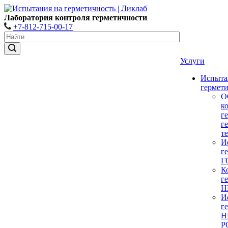
Лаборатория контроля герметичности
+7-812-715-00-17
Услуги
Испыта
гермет
О
к
г
г
т
И
г
Г
К
г
Н
И
г
Н
Р