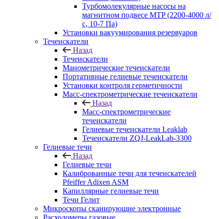
Турбомолекулярные насосы на
магнитном подвесе MTP (2200-4000 л/
с, 10-7 Па)
Установки вакуумирования резервуаров
Течеискатели
Назад
Течеискатели
Манометрические течеискатели
Портативные гелиевые течеискатели
Установки контроля герметичности
Масс-спектрометрические течеискатели
Назад
Масс-спектрометрические
течеискатели
Гелиевые течеискатели Leaklab
Течеискатели ZQJ-LeakLab-3300
Гелиевые течи
Назад
Гелиевые течи
Калиброванные течи для течеискателей
Pfeiffer Adixen ASM
Капиллярные гелиевые течи
Течи Гелит
Микроскопы сканирующие электронные
Расходомеры газовые