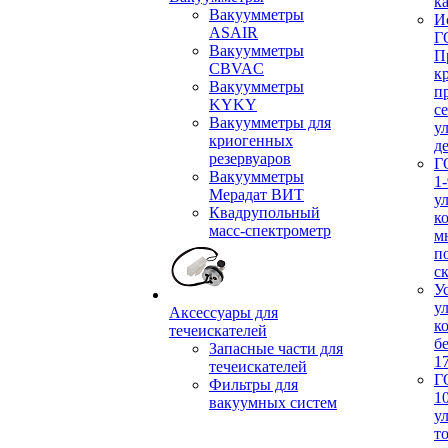
ка
Вакуумметры
И
ASAIR
Г
Вакуумметры
П
CBVAC
к
Вакуумметры
п
KYKY
с
Вакуумметры для
у
криогенных
д
резервуаров
Г
Вакуумметры
1-
Мерадат ВИТ
у
Квадрупольный
к
масс-спектрометр
м
п
с
У
у
Аксессуары для
к
течеискателей
б
Запасные части для
1
течеискателей
Г
Фильтры для
1
вакуумных систем
у
т