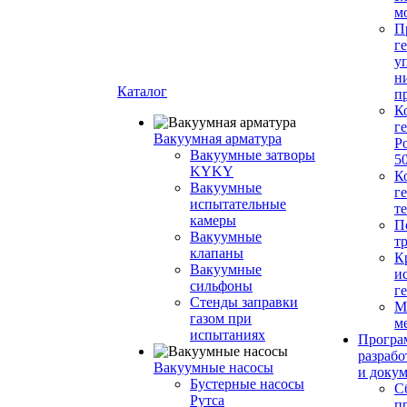
м
П
г
у
н
Каталог
п
К
г
Вакуумная арматура
Р
Вакуумные затворы
5
KYKY
К
Вакуумные
г
испытательные
т
камеры
П
Вакуумные
т
клапаны
К
Вакуумные
и
сильфоны
г
Стенды заправки
М
газом при
м
испытаниях
Програ
разрабо
Вакуумные насосы
и доку
Бустерные насосы
С
Рутса
п