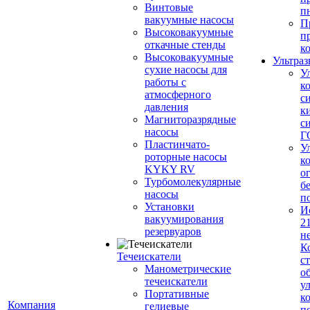
Винтовые
п
вакуумные насосы
П
Высоковакуумные
п
откачные стенды
к
Высоковакуумные
Ультраз
сухие насосы для
У
работы с
к
атмосферного
с
давления
к
Магниторазрядные
с
насосы
Г
Пластинчато-
У
роторные насосы
к
KYKY RV
о
Турбомолекулярные
б
насосы
п
Установки
И
вакуумирования
2
резервуаров
н
К
Течеискатели
с
Манометрические
о
течеискатели
у
Портативные
к
Компания
гелиевые
п