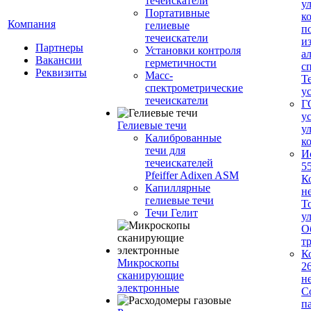
течеискатели
у
Портативные
к
Компания
гелиевые
п
течеискатели
и
Партнеры
Установки контроля
а
Вакансии
герметичности
с
Реквизиты
Масс-
Т
спектрометрические
у
течеискатели
Г
у
Гелиевые течи
у
Калиброванные
к
течи для
И
течеискателей
5
Pfeiffer Adixen ASM
К
Капиллярные
н
гелиевые течи
Т
Течи Гелит
у
О
т
К
Микроскопы
2
сканирующие
н
электронные
С
п