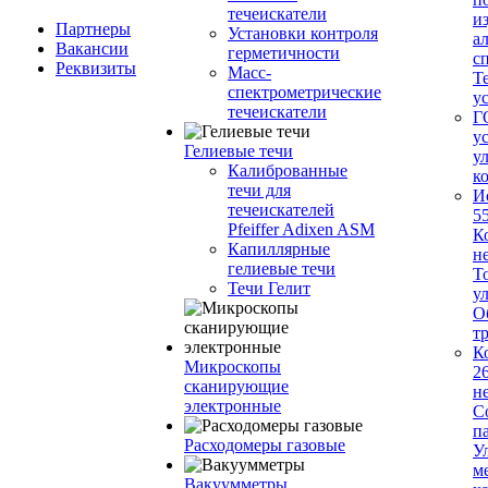
течеискатели
и
Партнеры
Установки контроля
а
Вакансии
герметичности
с
Реквизиты
Масс-
Т
спектрометрические
у
течеискатели
Г
у
Гелиевые течи
у
Калиброванные
к
течи для
И
течеискателей
5
Pfeiffer Adixen ASM
К
Капиллярные
н
гелиевые течи
Т
Течи Гелит
у
О
т
К
Микроскопы
2
сканирующие
н
электронные
С
п
Расходомеры газовые
У
м
Вакуумметры