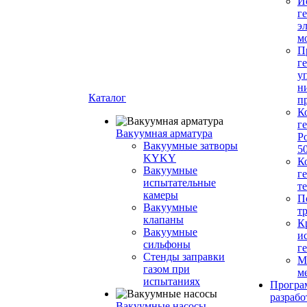
И
г
э
м
П
г
у
н
Каталог
п
К
г
Вакуумная арматура
Р
Вакуумные затворы
5
KYKY
К
Вакуумные
г
испытательные
т
камеры
П
Вакуумные
т
клапаны
К
Вакуумные
и
сильфоны
г
Стенды заправки
М
газом при
м
испытаниях
Програ
разрабо
Вакуумные насосы