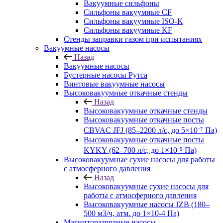
Вакуумные сильфоны
Сильфоны вакуумные CF
Сильфоны вакуумные ISO-K
Сильфоны вакуумные KF
Стенды заправки газом при испытаниях
Вакуумные насосы
Назад
Вакуумные насосы
Бустерные насосы Рутса
Винтовые вакуумные насосы
Высоковакуумные откачные стенды
Назад
Высоковакуумные откачные стенды
Высоковакуумные откачные посты
CBVAC JFJ (85–2200 л/с, до 5×10⁻⁷ Па)
Высоковакуумные откачные посты
KYKY (62–700 л/с, до 1×10⁻⁵ Па)
Высоковакуумные сухие насосы для работы
с атмосферного давления
Назад
Высоковакуумные сухие насосы для
работы с атмосферного давления
Высоковакуумные насосы JZB (180–
500 м3/ч, атм. до 1×10-4 Па)
Магниторазрядные насосы