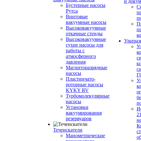
и доку
Бустерные насосы
С
Рутса
п
Винтовые
п
вакуумные насосы
П
Высоковакуумные
п
откачные стенды
к
Высоковакуумные
Ультраз
сухие насосы для
У
работы с
к
атмосферного
с
давления
к
Магниторазрядные
с
насосы
Г
Пластинчато-
У
роторные насосы
к
KYKY RV
о
Турбомолекулярные
б
насосы
п
Установки
И
вакуумирования
2
резервуаров
н
К
Течеискатели
с
Манометрические
о