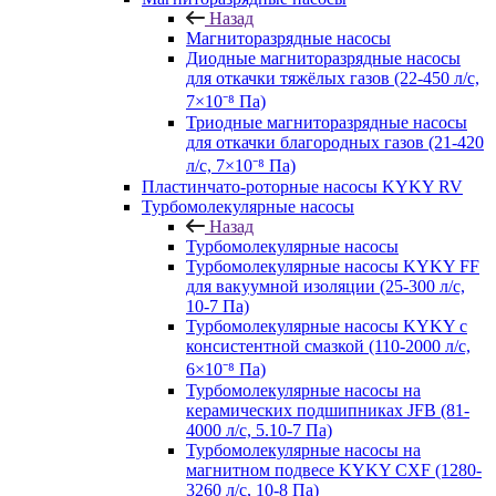
Назад
Магниторазрядные насосы
Диодные магниторазрядные насосы
для откачки тяжёлых газов (22-450 л/с,
7×10⁻⁸ Па)
Триодные магниторазрядные насосы
для откачки благородных газов (21-420
л/с, 7×10⁻⁸ Па)
Пластинчато-роторные насосы KYKY RV
Турбомолекулярные насосы
Назад
Турбомолекулярные насосы
Турбомолекулярные насосы KYKY FF
для вакуумной изоляции (25-300 л/с,
10-7 Па)
Турбомолекулярные насосы KYKY с
консистентной смазкой (110-2000 л/с,
6×10⁻⁸ Па)
Турбомолекулярные насосы на
керамических подшипниках JFB (81-
4000 л/с, 5.10-7 Па)
Турбомолекулярные насосы на
магнитном подвесе KYKY CXF (1280-
3260 л/с, 10-8 Па)