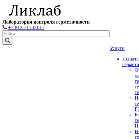
Лаборатория контроля герметичности
+7-812-715-00-17
Услуги
Испыта
гермет
О
к
г
г
т
И
г
Г
К
г
Н
И
г