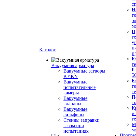
с
И
г
э
м
П
г
у
н
Каталог
п
К
г
Вакуумная арматура
Р
Вакуумные затворы
5
KYKY
К
Вакуумные
г
испытательные
т
камеры
П
Вакуумные
т
клапаны
К
Вакуумные
и
сильфоны
г
Стенды заправки
М
газом при
м
испытаниях
Програ