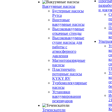
Програ
разрабо
Вакуумные насосы
и доку
Бустерные насосы
С
Рутса
п
Винтовые
п
вакуумные насосы
П
Высоковакуумные
п
откачные стенды
к
Высоковакуумные
Ультраз
сухие насосы для
У
работы с
к
атмосферного
с
давления
к
Магниторазрядные
с
насосы
Г
Пластинчато-
У
роторные насосы
к
KYKY RV
о
Турбомолекулярные
б
насосы
п
Установки
И
вакуумирования
2
резервуаров
н
К
Течеискатели