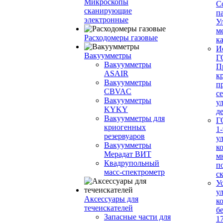
Микроскопы
С
сканирующие
п
электронные
У
м
Расходомеры газовые
ка
И
Вакуумметры
Г
Вакуумметры
П
ASAIR
к
Вакуумметры
п
CBVAC
с
Вакуумметры
у
KYKY
д
Вакуумметры для
Г
криогенных
1-
резервуаров
у
Вакуумметры
к
Мерадат ВИТ
м
Квадрупольный
п
масс-спектрометр
с
У
у
Аксессуары для
к
течеискателей
б
Запасные части для
1