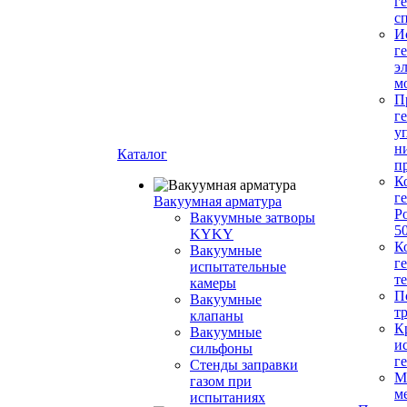
г
с
И
г
э
м
П
г
у
н
Каталог
п
К
г
Вакуумная арматура
Р
Вакуумные затворы
5
KYKY
К
Вакуумные
г
испытательные
т
камеры
П
Вакуумные
т
клапаны
К
Вакуумные
и
сильфоны
г
Стенды заправки
М
газом при
м
испытаниях