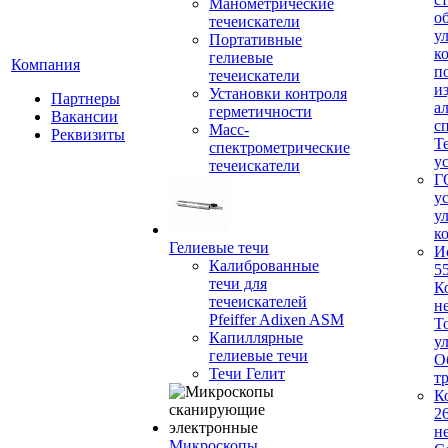
Манометрические
о
течеискатели
у
Портативные
к
гелиевые
Компания
п
течеискатели
и
Установки контроля
Партнеры
а
герметичности
Вакансии
с
Масс-
Реквизиты
Т
спектрометрические
у
течеискатели
Г
у
у
к
Гелиевые течи
И
Калиброванные
5
течи для
К
течеискателей
н
Pfeiffer Adixen ASM
Т
Капиллярные
у
гелиевые течи
О
Течи Гелит
т
К
2
н
Микроскопы