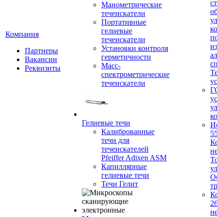
с
Манометрические
о
течеискатели
у
Портативные
к
гелиевые
Компания
п
течеискатели
и
Установки контроля
Партнеры
а
герметичности
Вакансии
с
Масс-
Реквизиты
Т
спектрометрические
у
течеискатели
Г
у
у
к
Гелиевые течи
И
Калиброванные
5
течи для
К
течеискателей
н
Pfeiffer Adixen ASM
Т
Капиллярные
у
гелиевые течи
О
Течи Гелит
т
К
2
н