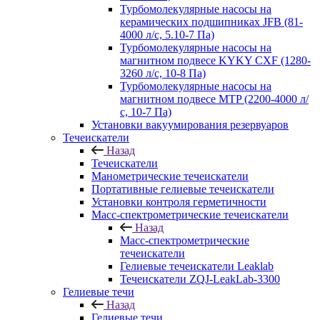
Турбомолекулярные насосы на
керамических подшипниках JFB (81-
4000 л/с, 5.10-7 Па)
Турбомолекулярные насосы на
магнитном подвесе KYKY CXF (1280-
3260 л/с, 10-8 Па)
Турбомолекулярные насосы на
магнитном подвесе MTP (2200-4000 л/
с, 10-7 Па)
Установки вакуумирования резервуаров
Течеискатели
Назад
Течеискатели
Манометрические течеискатели
Портативные гелиевые течеискатели
Установки контроля герметичности
Масс-спектрометрические течеискатели
Назад
Масс-спектрометрические
течеискатели
Гелиевые течеискатели Leaklab
Течеискатели ZQJ-LeakLab-3300
Гелиевые течи
Назад
Гелиевые течи