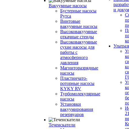
разрабо
Вакуумные насосы
и доку
Бустерные насосы
С
Рутса
п
Винтовые
п
вакуумные насосы
П
Высоковакуумные
п
откачные стенды
к
Высоковакуумные
Ультраз
сухие насосы для
У
работы с
к
атмосферного
с
давления
к
Магниторазрядные
с
насосы
Г
Пластинчато-
У
роторные насосы
к
KYKY RV
о
Турбомолекулярные
б
насосы
п
Установки
И
вакуумирования
2
резервуаров
н
К
Течеискатели
с