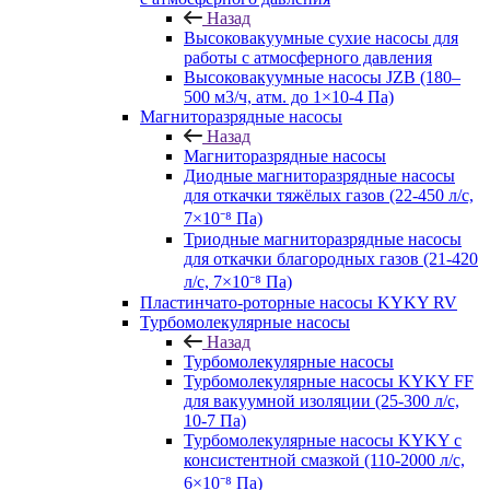
Назад
Высоковакуумные сухие насосы для
работы с атмосферного давления
Высоковакуумные насосы JZB (180–
500 м3/ч, атм. до 1×10-4 Па)
Магниторазрядные насосы
Назад
Магниторазрядные насосы
Диодные магниторазрядные насосы
для откачки тяжёлых газов (22-450 л/с,
7×10⁻⁸ Па)
Триодные магниторазрядные насосы
для откачки благородных газов (21-420
л/с, 7×10⁻⁸ Па)
Пластинчато-роторные насосы KYKY RV
Турбомолекулярные насосы
Назад
Турбомолекулярные насосы
Турбомолекулярные насосы KYKY FF
для вакуумной изоляции (25-300 л/с,
10-7 Па)
Турбомолекулярные насосы KYKY с
консистентной смазкой (110-2000 л/с,
6×10⁻⁸ Па)