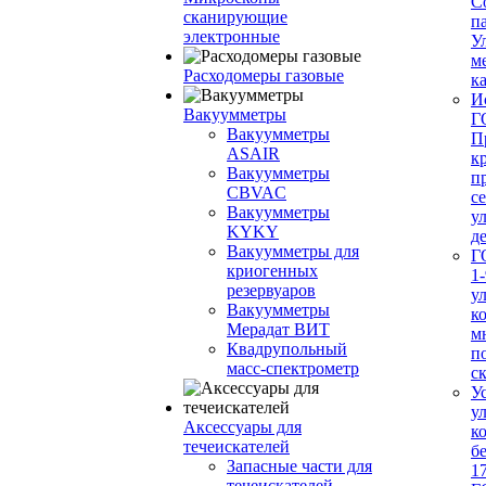
С
сканирующие
п
электронные
У
м
Расходомеры газовые
ка
И
Вакуумметры
Г
Вакуумметры
П
ASAIR
к
Вакуумметры
п
CBVAC
с
Вакуумметры
у
KYKY
д
Вакуумметры для
Г
криогенных
1-
резервуаров
у
Вакуумметры
к
Мерадат ВИТ
м
Квадрупольный
п
масс-спектрометр
с
У
у
Аксессуары для
к
течеискателей
б
Запасные части для
1
течеискателей