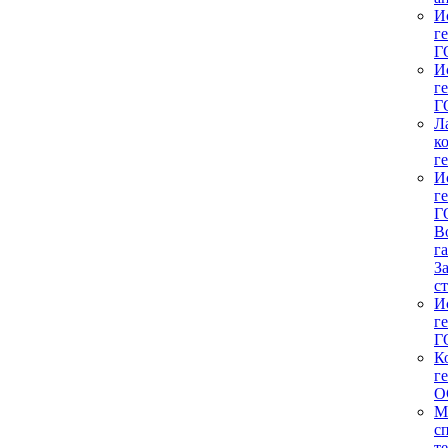
И
г
Г
И
г
Г
Л
к
г
И
г
Г
В
г
З
с
И
г
Г
К
г
О
М
с
т