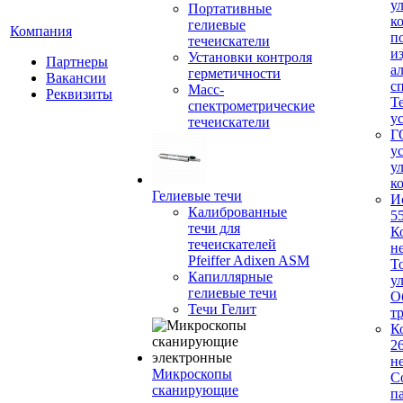
у
Портативные
к
гелиевые
Компания
п
течеискатели
и
Установки контроля
Партнеры
а
герметичности
Вакансии
с
Масс-
Реквизиты
Т
спектрометрические
у
течеискатели
Г
у
у
к
Гелиевые течи
И
Калиброванные
5
течи для
К
течеискателей
н
Pfeiffer Adixen ASM
Т
Капиллярные
у
гелиевые течи
О
Течи Гелит
т
К
2
н
Микроскопы
С
сканирующие
п