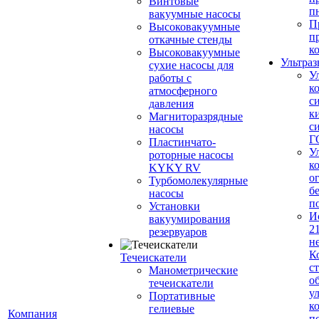
Винтовые
п
вакуумные насосы
П
Высоковакуумные
п
откачные стенды
к
Высоковакуумные
Ультраз
сухие насосы для
У
работы с
к
атмосферного
с
давления
к
Магниторазрядные
с
насосы
Г
Пластинчато-
У
роторные насосы
к
KYKY RV
о
Турбомолекулярные
б
насосы
п
Установки
И
вакуумирования
2
резервуаров
н
К
Течеискатели
с
Манометрические
о
течеискатели
у
Портативные
к
гелиевые
Компания
п