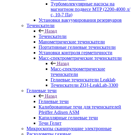
Турбомолекулярные насосы на
магнитном подвесе MTP (2200-4000 л/
с, 10-7 Па)
Установки вакуумирования резервуаров
Течеискатели
Назад
Течеискатели
Манометрические течеискатели
Портативные гелиевые течеискатели
Установки контроля герметичности
Масс-спектрометрические течеискатели
Назад
Масс-спектрометрические
течеискатели
Гелиевые течеискатели Leaklab
Течеискатели ZQJ-LeakLab-3300
Гелиевые течи
Назад
Гелиевые течи
Калиброванные течи для течеискателей
Pfeiffer Adixen ASM
Капиллярные гелиевые течи
Течи Гелит
Микроскопы сканирующие электронные
Расходомеры газовые