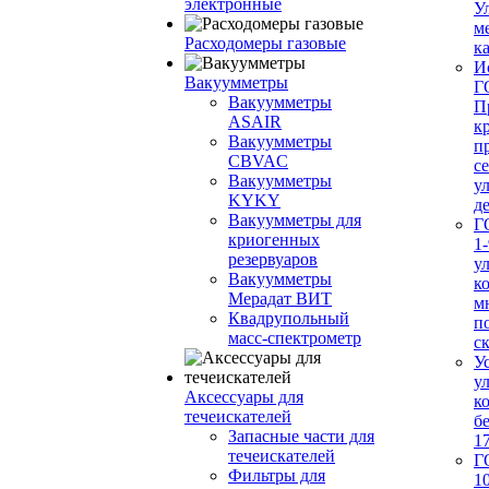
электронные
У
м
Расходомеры газовые
ка
И
Вакуумметры
Г
Вакуумметры
П
ASAIR
к
Вакуумметры
п
CBVAC
с
Вакуумметры
у
KYKY
д
Вакуумметры для
Г
криогенных
1-
резервуаров
у
Вакуумметры
к
Мерадат ВИТ
м
Квадрупольный
п
масс-спектрометр
с
У
у
Аксессуары для
к
течеискателей
б
Запасные части для
1
течеискателей
Г
Фильтры для
1