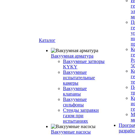
И
г
э
м
П
г
у
н
Каталог
п
К
г
Вакуумная арматура
Р
Вакуумные затворы
5
KYKY
К
Вакуумные
г
испытательные
т
камеры
П
Вакуумные
т
клапаны
К
Вакуумные
и
сильфоны
г
Стенды заправки
М
газом при
м
испытаниях
Програ
разрабо
Вакуумные насосы