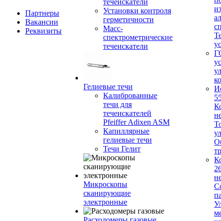
течеискатели
и
Установки контроля
Партнеры
а
герметичности
Вакансии
с
Масс-
Реквизиты
Т
спектрометрические
у
течеискатели
Г
у
у
к
Гелиевые течи
И
Калиброванные
5
течи для
К
течеискателей
н
Pfeiffer Adixen ASM
Т
Капиллярные
у
гелиевые течи
О
Течи Гелит
т
К
2
н
Микроскопы
С
сканирующие
п
электронные
У
м
Расходомеры газовые