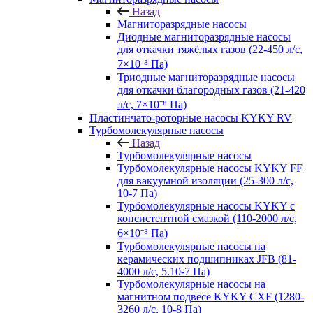
Назад
Магниторазрядные насосы
Диодные магниторазрядные насосы
для откачки тяжёлых газов (22-450 л/с,
7×10⁻⁸ Па)
Триодные магниторазрядные насосы
для откачки благородных газов (21-420
л/с, 7×10⁻⁸ Па)
Пластинчато-роторные насосы KYKY RV
Турбомолекулярные насосы
Назад
Турбомолекулярные насосы
Турбомолекулярные насосы KYKY FF
для вакуумной изоляции (25-300 л/с,
10-7 Па)
Турбомолекулярные насосы KYKY с
консистентной смазкой (110-2000 л/с,
6×10⁻⁸ Па)
Турбомолекулярные насосы на
керамических подшипниках JFB (81-
4000 л/с, 5.10-7 Па)
Турбомолекулярные насосы на
магнитном подвесе KYKY CXF (1280-
3260 л/с, 10-8 Па)