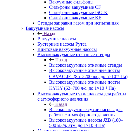
Вакуумные сильфоны
Сильфоны вакуумные CF
Сильфоны вакуумные ISO-K
Сильфоны вакуумные KF
Стенды заправки газом при испытаниях
Вакуумные насосы
Назад
Вакуумные насосы
Бустерные насосы Рутса
Винтовые вакуумные насосы
Высоковакуумные откачные стенды
Назад
Высоковакуумные откачные стенды
Высоковакуумные откачные посты
CBVAC JFJ (85–2200 л/с, до 5×10⁻⁷ Па)
Высоковакуумные откачные посты
KYKY (62–700 л/с, до 1×10⁻⁵ Па)
Высоковакуумные сухие насосы для работы
с атмосферного давления
Назад
Высоковакуумные сухие насосы для
работы с атмосферного давления
Высоковакуумные насосы JZB (180–
500 м3/ч, атм. до 1×10-4 Па)
Магниторазрядные насосы