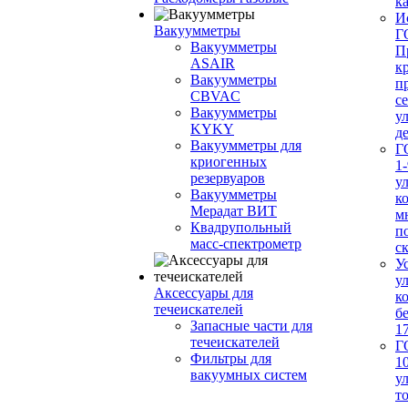
ка
И
Вакуумметры
Г
Вакуумметры
П
ASAIR
к
Вакуумметры
п
CBVAC
с
Вакуумметры
у
KYKY
д
Вакуумметры для
Г
криогенных
1-
резервуаров
у
Вакуумметры
к
Мерадат ВИТ
м
Квадрупольный
п
масс-спектрометр
с
У
у
Аксессуары для
к
течеискателей
б
Запасные части для
1
течеискателей
Г
Фильтры для
1
вакуумных систем
у
т