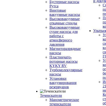
и доку
Бустерные насосы
С
Рутса
п
Винтовые
п
вакуумные насосы
П
Высоковакуумные
п
откачные стенды
к
Высоковакуумные
Ультраз
сухие насосы для
У
работы с
к
атмосферного
с
давления
к
Магниторазрядные
с
насосы
Г
Пластинчато-
У
роторные насосы
к
KYKY RV
о
Турбомолекулярные
б
насосы
п
Установки
И
вакуумирования
2
резервуаров
н
К
Течеискатели
с
Манометрические
о
течеискатели