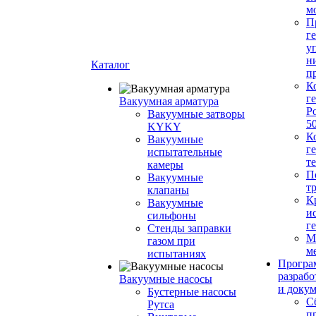
м
П
г
у
н
Каталог
п
К
г
Вакуумная арматура
Р
Вакуумные затворы
5
KYKY
К
Вакуумные
г
испытательные
т
камеры
П
Вакуумные
т
клапаны
К
Вакуумные
и
сильфоны
г
Стенды заправки
М
газом при
м
испытаниях
Програ
разрабо
Вакуумные насосы
и доку
Бустерные насосы
С
Рутса
п