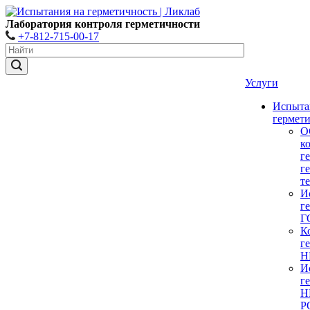
Лаборатория контроля герметичности
+7-812-715-00-17
Услуги
Испыта
гермет
О
к
г
г
т
И
г
Г
К
г
Н
И
г
Н
Р